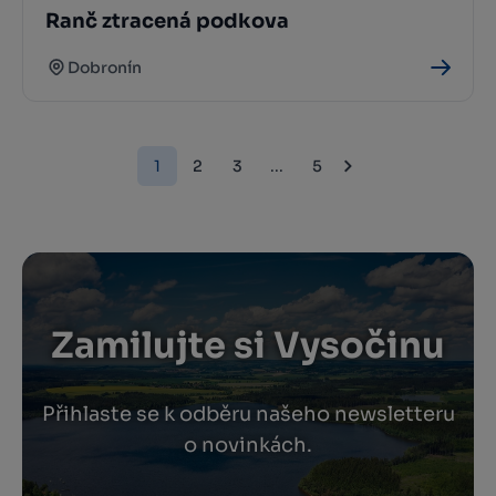
Ranč ztracená podkova
Dobronín
1
2
3
...
5
Zamilujte si Vysočinu
Přihlaste se k odběru našeho newsletteru
o novinkách.