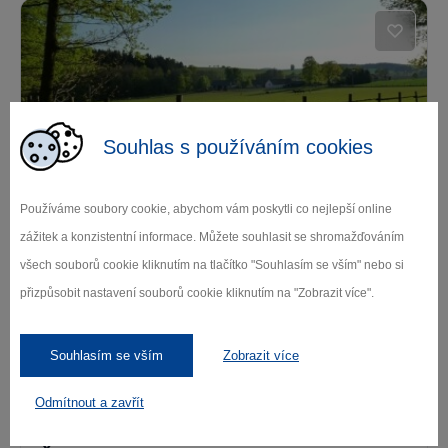
Souhlas s používáním cookies
Stáj Capriola
Používáme soubory cookie, abychom vám poskytli co nejlepší online
Humpolec
zážitek a konzistentní informace. Můžete souhlasit se shromažďováním
všech souborů cookie kliknutím na tlačítko "Souhlasím se vším" nebo si
přizpůsobit nastavení souborů cookie kliknutím na "Zobrazit více".
Souhlasím se vším
Zobrazit více
Odmítnout a zavřít