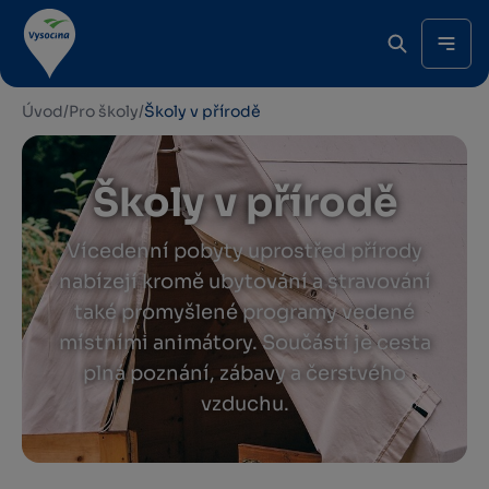
Úvod
/
Pro školy
/
Školy v přírodě
Školy v přírodě
Vícedenní pobyty uprostřed přírody
nabízejí kromě ubytování a stravování
také promyšlené programy vedené
místními animátory. Součástí je cesta
plná poznání, zábavy a čerstvého
vzduchu.