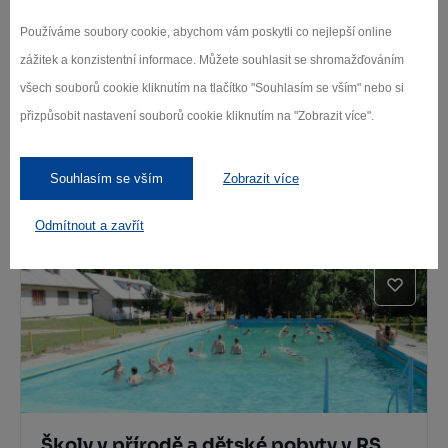
Používáme soubory cookie, abychom vám poskytli co nejlepší online
zážitek a konzistentní informace. Můžete souhlasit se shromažďováním
všech souborů cookie kliknutím na tlačítko "Souhlasím se vším" nebo si
přizpůsobit nastavení souborů cookie kliknutím na "Zobrazit více".
Vřesník u Humpolce
Souhlasím se vším
Zobrazit více
Humpolec
Odmítnout a zavřít
Školy v přírodě a dětské pobyty v RS