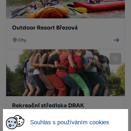
Outdoor Resort Březová
City
Rekreační střediska DRAK
Křižanov
Souhlas s používáním cookies