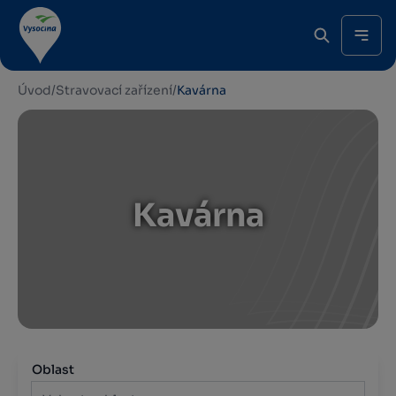
Úvod
/
Stravovací zařízení
/
Kavárna
Kavárna
Oblast