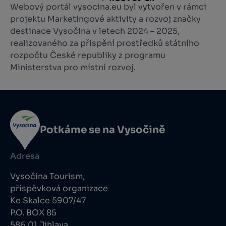
Webový portál vysocina.eu byl vytvořen v rámci
projektu Marketingové aktivity a rozvoj značky
destinace Vysočina v letech 2024 – 2025,
realizovaného za přispění prostředků státního
rozpočtu České republiky z programu
Ministerstva pro místní rozvoj.
Potkáme se na Vysočině
Adresa
Vysočina Tourism,
příspěvková organizace
Ke Skalce 5907/47
P.O. BOX 85
586 01 Jihlava