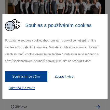
Souhlas s používáním cookies
Kavárna Pohodička
Používáme soubory cookie, abychom vám poskytli co nejlepší online
Náměšť nad Oslavou
zážitek a konzistentní informace. Můžete souhlasit se shromažďováním
všech souborů cookie kliknutím na tlačítko "Souhlasím se vším" nebo si
přizpůsobit nastavení souborů cookie kliknutím na "Zobrazit více".
Souhlasím se vším
Zobrazit více
Odmítnout a zavřít
Kavárna Paseka
Jihlava