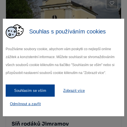
Souhlas s používáním cookies
Evangelický kostel Horní Krupá
Používáme soubory cookie, abychom vám poskytli co nejlepší online
zážitek a konzistentní informace. Můžete souhlasit se shromažďováním
Horní Krupá
všech souborů cookie kliknutím na tlačítko "Souhlasím se vším" nebo si
přizpůsobit nastavení souborů cookie kliknutím na "Zobrazit více".
Souhlasím se vším
Zobrazit více
Odmítnout a zavřít
Síň rodáků Jimramov