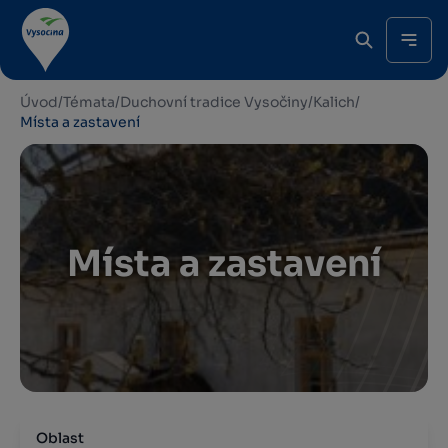
Úvod
/
Témata
/
Duchovní tradice Vysočiny
/
Kalich
/
Místa a zastavení
Místa a zastavení
Oblast