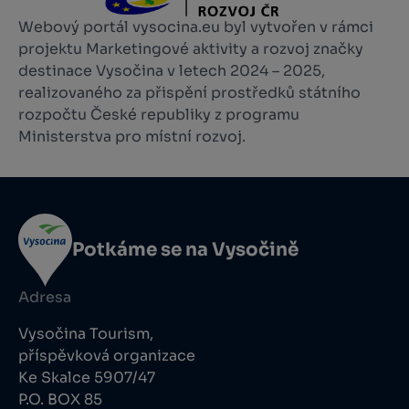
Webový portál vysocina.eu byl vytvořen v rámci
projektu Marketingové aktivity a rozvoj značky
destinace Vysočina v letech 2024 – 2025,
realizovaného za přispění prostředků státního
rozpočtu České republiky z programu
Ministerstva pro místní rozvoj.
Potkáme se na Vysočině
Adresa
Vysočina Tourism,
příspěvková organizace
Ke Skalce 5907/47
P.O. BOX 85