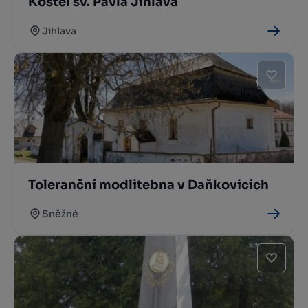
Kostel sv. Pavla Jihlava
Jihlava
Toleranční modlitebna v Daňkovicích
Sněžné