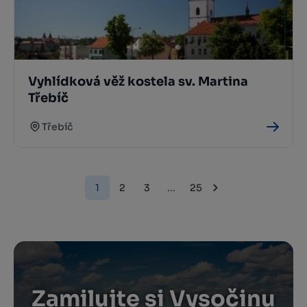
Vyhlídková věž kostela sv. Martina
Třebíč
Třebíč
1
2
3
...
25
Zamilujte si Vysočinu