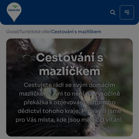
Úvod
/
Turistické cíle
/
Cestování s mazlíčkem
Cestování s
mazlíčkem
Cestujete rádi se svým domácím
mazlíčkem? Ani to není na Vysočině
překážka k objevování kulturního
dědictví tohoho kraje. Připravili jsme
pro Vás místa, kde jsou mazlíčci vítáni.