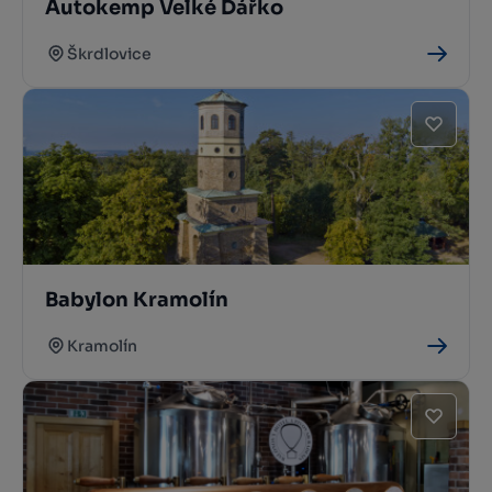
Autokemp Velké Dářko
Škrdlovice
Babylon Kramolín
Kramolín