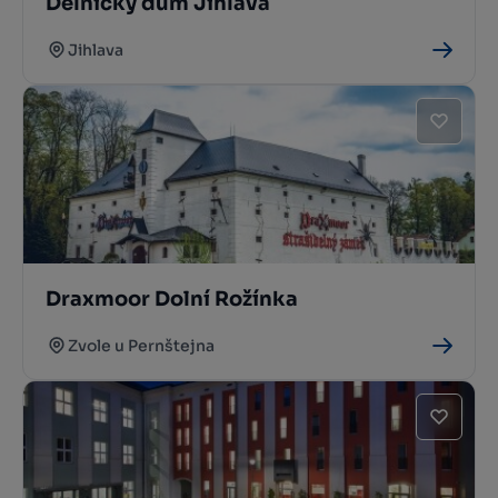
Dělnický dům Jihlava
Jihlava
Draxmoor Dolní Rožínka
Zvole u Pernštejna