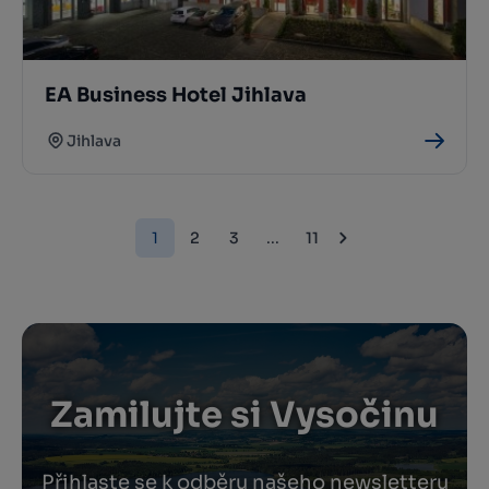
EA Business Hotel Jihlava
Jihlava
1
2
3
...
11
Zamilujte si Vysočinu
Přihlaste se k odběru našeho newsletteru