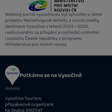
Webový portál vysocina.eu byl vytvořen v rámci
projektu Marketingové aktivity a rozvoj značky
destinace Vysočina v letech 2024 – 2025,
realizovaného za přispění prostředků státního
rozpočtu České republiky z programu
Ministerstva pro místní rozvoj.
Potkáme se na Vysočině
Adresa
Vysočina Tourism,
příspěvková organizace
Ke Skalce 5907/47