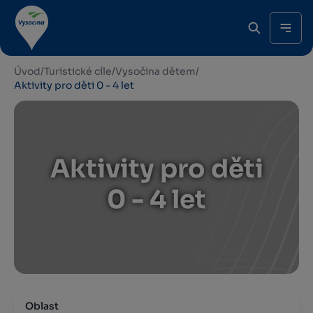
Úvod
/
Turistické cíle
/
Vysočina dětem
/
Aktivity pro děti 0 - 4 let
Aktivity pro děti
0 - 4 let
Oblast