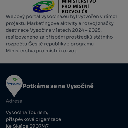
Webový portál vysocina.eu byl vytvořen v rámci
projektu Marketingové aktivity a rozvoj značky
destinace Vysočina v letech 2024 – 2025,
realizovaného za přispění prostředků státního
rozpočtu České republiky z programu
Ministerstva pro místní rozvoj.
Potkáme se na Vysočině
Adresa
Vysočina Tourism,
příspěvková organizace
Ke Skalce 5907/47