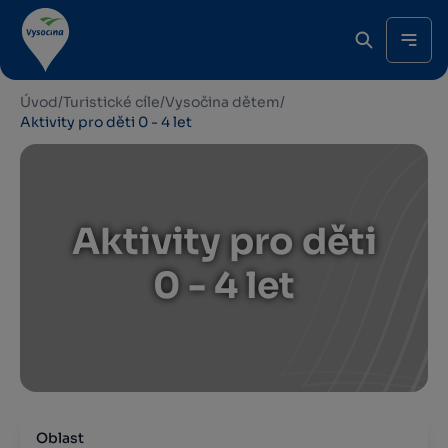
Úvod
/
Turistické cíle
/
Vysočina dětem
/
Aktivity pro děti 0 - 4 let
Aktivity pro děti
0 - 4 let
Oblast