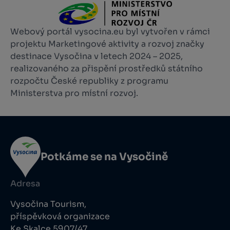
Webový portál vysocina.eu byl vytvořen v rámci
projektu Marketingové aktivity a rozvoj značky
destinace Vysočina v letech 2024 – 2025,
realizovaného za přispění prostředků státního
rozpočtu České republiky z programu
Ministerstva pro místní rozvoj.
Potkáme se na Vysočině
Adresa
Vysočina Tourism,
příspěvková organizace
Ke Skalce 5907/47