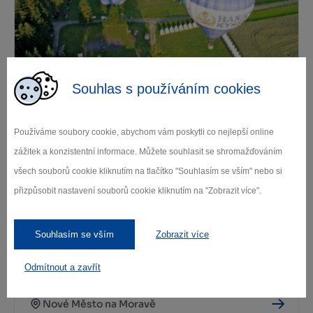
Souhlas s používáním cookies
Veřejné tábořiště Medlov
Fryšava pod Žákovou horou
Používáme soubory cookie, abychom vám poskytli co nejlepší online
zážitek a konzistentní informace. Můžete souhlasit se shromažďováním
všech souborů cookie kliknutím na tlačítko "Souhlasím se vším" nebo si
přizpůsobit nastavení souborů cookie kliknutím na "Zobrazit více".
Souhlasím se vším
Zobrazit více
Odmítnout a zavřít
Autokemp Sykovec
Nové Město na Moravě