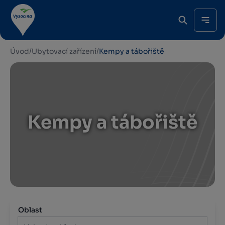
Úvod
/
Ubytovací zařízení
/
Kempy a tábořiště
Kempy a tábořiště
Oblast