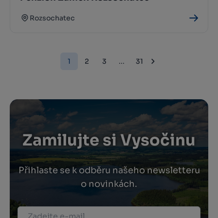
Rozsochatec
1
2
3
...
31
Zamilujte si Vysočinu
Přihlaste se k odběru našeho newsletteru
o novinkách.