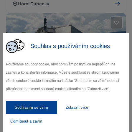
Horní Dubenky
Souhlas s používáním cookies
Používáme soubory cookie, abychom vám poskytli co nejlepší online
VON KRIŽÁNKY ZUR BERÜHMTESTEN
zážitek a konzistentní informace. Můžete souhlasit se shromažďováním
GEBIRGSHÜTTE IN ČESKE MILOVY
všech souborů cookie kliknutím na tlačítko "Souhlasím se vším" nebo si
(BÖHMISCH MILLAU)
přizpůsobit nastavení souborů cookie kliknutím na "Zobrazit více".
Svratka
Souhlasím se vším
Zobrazit více
Odmítnout a zavřít