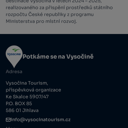
destinace Vysočina v letech 2024 – 2025,
realizovaného za přispění prostředků státního
rozpočtu České republiky z programu
Ministerstva pro místní rozvoj.
Potkáme se na Vysočině
Adresa
Vysočina Tourism,
příspěvková organizace
Ke Skalce 5907/47
P.O. BOX 85
586 01 Jihlava
info@vysocinatourism.cz