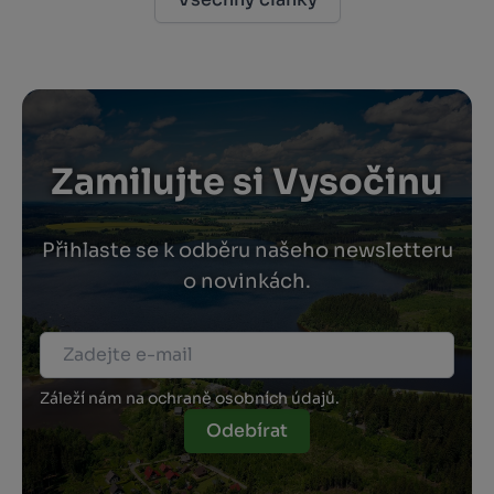
ke
pí
mi
vý
Zamilujte si Vysočinu
Přihlaste se k odběru našeho newsletteru
o novinkách.
Záleží nám na ochraně osobních údajů.
Odebírat