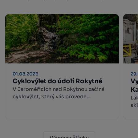
01.08.2026
29
Cyklovýlet do údolí Rokytné
Vy
V Jaroměřicích nad Rokytnou začíná
Ka
cyklovýlet, který vás provede
w
Lá
malebnými zákoutími Přírodního parku
sk
Rokytná. Do údolí Rokytné se
AG
nejpohodlněji dostanete, když se z
vy
centra města vydáte po žluté turistické
zá
trase.
na
Všechny články