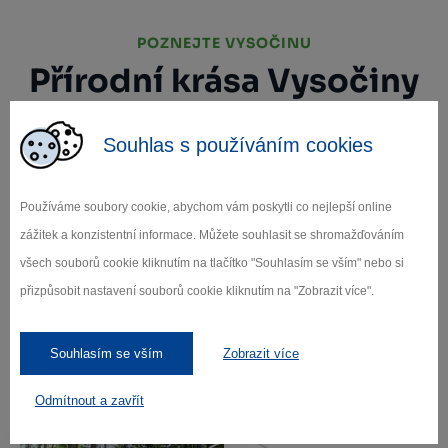
POZNEJTE VYSOČINU
Přírodní krása Vysočiny
Přírodní krása Vysočiny láká milovníky turistiky,
Souhlas s používáním cookies
cyklistiky a dalších outdoorových aktivit.
Rozmanitost kraje nabízí odlehčené procházky
kolem malebných rybníků až po náročnější
Používáme soubory cookie, abychom vám poskytli co nejlepší online
výstupy na kopce s úchvatnými panoramatickými
zážitek a konzistentní informace. Můžete souhlasit se shromažďováním
výhledy. Vysočina je také známá místními
všech souborů cookie kliknutím na tlačítko "Souhlasím se vším" nebo si
produkty, které lákají gurmány k ochutnávce
přizpůsobit nastavení souborů cookie kliknutím na "Zobrazit více".
regionálních specialit.
Více o Vysočině
Souhlasím se vším
Zobrazit více
Odmítnout a zavřít