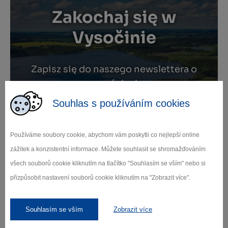
Zakochaj się w
Vysočinie
Zapisz się do naszego newslettera o
nowościach.
Souhlas s používáním cookies
Používáme soubory cookie, abychom vám poskytli co nejlepší online
Dbamy o ochronę danych osobowych.
zážitek a konzistentní informace. Můžete souhlasit se shromažďováním
Odebírat
všech souborů cookie kliknutím na tlačítko "Souhlasím se vším" nebo si
přizpůsobit nastavení souborů cookie kliknutím na "Zobrazit více".
Souhlasím se vším
Zobrazit více