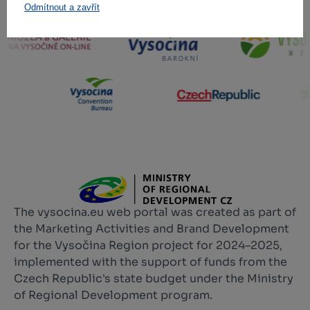
Nasi partnerzy
Odmítnout a zavřít
The vysocina.eu web portal was created as part of
the Marketing Activities and Brand Development
for the Vysočina Region project for 2024–2025,
implemented with the support of funds from the
Czech Republic's state budget under the Ministry
of Regional Development program.