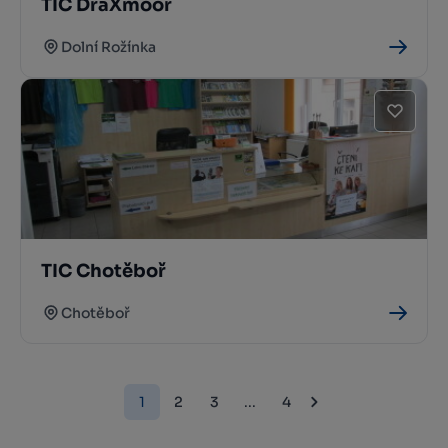
TIC DraXmoor
Dolní Rožínka
TIC Chotěboř
Chotěboř
1
2
3
...
4