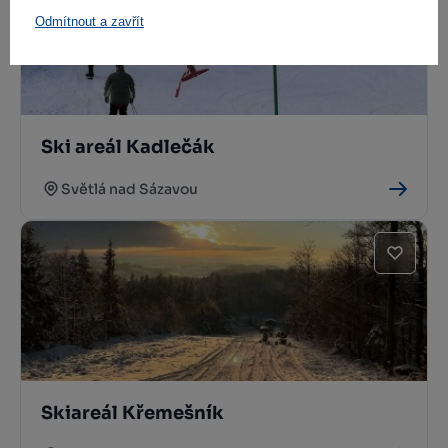
Odmítnout a zavřít
Ski areál Kadlečák
Světlá nad Sázavou
Skiareál Křemešník