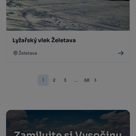
Lyžařský vlek Želetava
Želetava
1
2
3
...
68
Zamilujte si Vysočinu