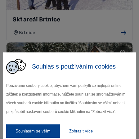
Ski areál Brtnice
Brtnice
Souhlas s používáním cookies
Používáme soubory cookie, abychom vám poskytli co nejlepší online
zážitek a konzistentní informace. Můžete souhlasit se shromažďováním
Lyžařský areál Čeřínek
všech souborů cookie kliknutím na tlačítko "Souhlasím se vším" nebo si
přizpůsobit nastavení souborů cookie kliknutím na "Zobrazit více".
Jihlava
Souhlasím se vším
Zobrazit více