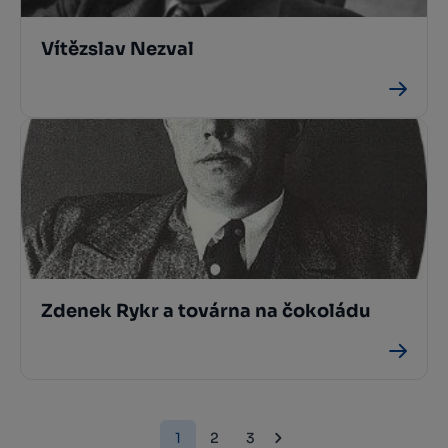
Vítězslav Nezval
Zdenek Rykr a továrna na čokoládu
1
2
3