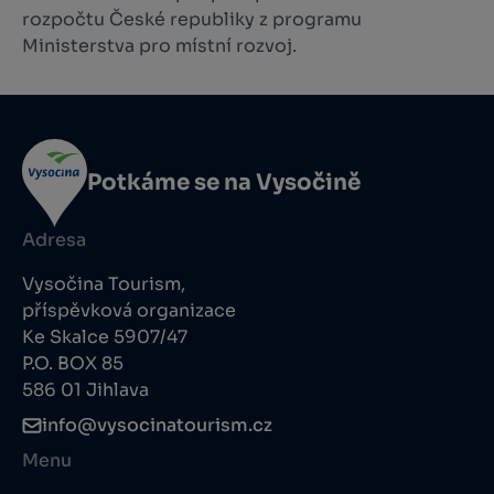
rozpočtu České republiky z programu
Ministerstva pro místní rozvoj.
Potkáme se na Vysočině
Adresa
Vysočina Tourism,
příspěvková organizace
Ke Skalce 5907/47
P.O. BOX 85
586 01 Jihlava
info@vysocinatourism.cz
Menu