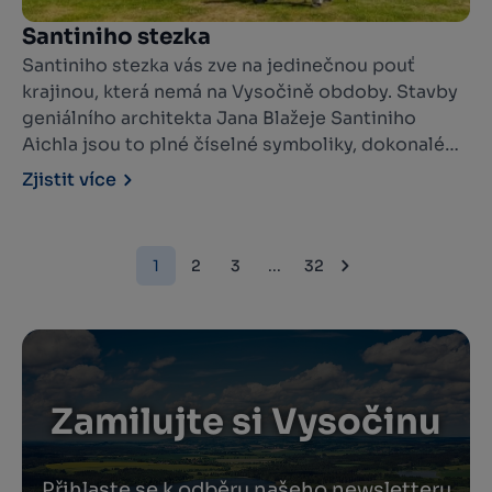
Santiniho stezka
Santiniho stezka vás zve na jedinečnou pouť
krajinou, která nemá na Vysočině obdoby. Stavby
geniálního architekta Jana Blažeje Santiniho
Aichla jsou to plné číselné symboliky, dokonalé
geometrie a neopakovatelné duchovní atmosféry,
Zjistit více
která vás okamžitě vtáhne.
1
2
3
...
32
Zamilujte si Vysočinu
Přihlaste se k odběru našeho newsletteru