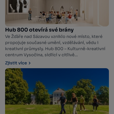
Hub 800 otevírá své brány
Ve Žďáře nad Sázavou vzniklo nové místo, které
propojuje současné umění, vzdělávání, vědu i
kreativní průmysly. Hub 800 – Kulturně-kreativní
centrum Vysočina, sídlící v citlivě
zrekonstruovaných prostorách bývalého
Zjistit více
konventu v areálu Zámek Žďár nad Sázavou, se
veřejnosti slavnostně představí 17. července
2026 při zahájení festivalu KoresponDance.