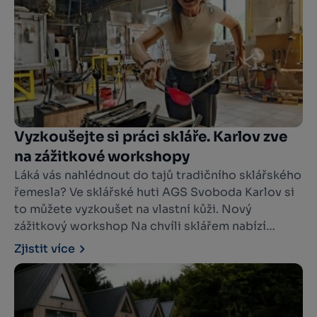
Vyzkoušejte si práci skláře. Karlov zve
na zážitkové workshopy
Láká vás nahlédnout do tajů tradičního sklářského
řemesla? Ve sklářské huti AGS Svoboda Karlov si
to můžete vyzkoušet na vlastní kůži. Nový
zážitkový workshop Na chvíli sklářem nabízí
jedinečnou možnost postavit se ke sklářské peci,
Zjistit více
vzít do ruky sklářskou píšťalu a pod vedením
zkušeného mistra vytvořit vlastní skleněný
výrobek.