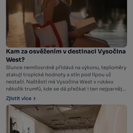
kapel, muzikantů a divadelníků.
Kam za osvěžením v destinaci Vysočina
West?
Slunce nemilosrdně přidává na výkonu, teploměry
atakují tropické hodnoty a stín pod lípou už
nestačí. Naštěstí má Vysočina West v rukávu
několik trumfů, kde se dá přečkat i ten nejparnější
den. Od romantických rybníků ukrytých v lesích
Zjistit více
přes vodní nádrže s plážemi až po koupaliště s
občerstvením a zázemím pro celodenní výlet.