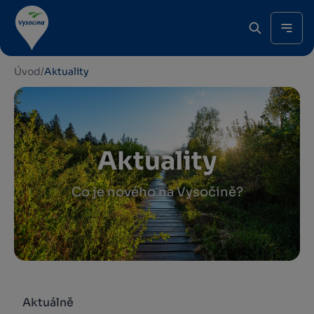
Úvod
/
Aktuality
Aktuality
Co je nového na Vysočině?
Aktuálně