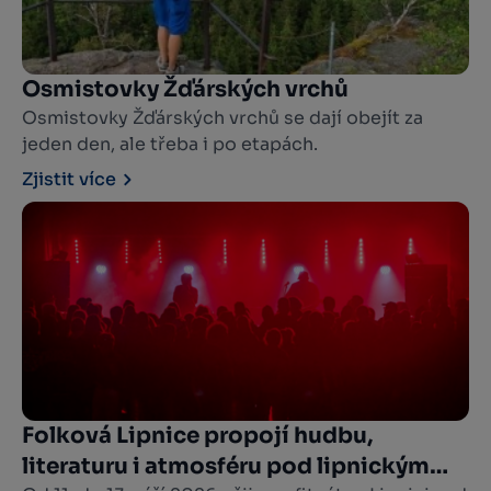
Osmistovky Žďárských vrchů
Osmistovky Žďárských vrchů se dají obejít za
jeden den, ale třeba i po etapách.
Zjistit více
Folková Lipnice propojí hudbu,
literaturu i atmosféru pod lipnickým