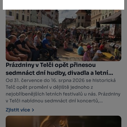
destinaci Vysočina West? Letní pohoda na
každém kroku, čas, který se zpomalí a ty slyšíš
pouze dětský smích a v ten okamžik si uvědomíš,
že přesně takhle mají vypadat letní prázdniny.
Prázdniny v Telči opět přinesou
sedmnáct dní hudby, divadla a letní
atmosféry
Od 31. července do 16. srpna 2026 se historická
Telč opět promění v dějiště jednoho z
nejoblíbenějších letních festivalů u nás. Prázdniny
v Telči nabídnou sedmnáct dní koncertů,
divadelních představení, pouličního umění i
Zjistit více
pohodové prázdninové atmosféry. Na pěti
festivalových scénách vystoupí více než stovka