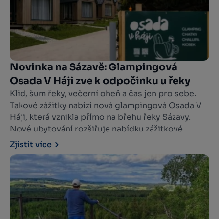
Novinka na Sázavě: Glampingová
Osada V Háji zve k odpočinku u řeky
Klid, šum řeky, večerní oheň a čas jen pro sebe.
Takové zážitky nabízí nová glampingová Osada V
Háji, která vznikla přímo na břehu řeky Sázavy.
Nové ubytování rozšiřuje nabídku zážitkové
turistiky v destinaci Vysočina West a osloví
Zjistit více
všechny, kdo hledají spojení komfortu s pobytem
v přírodě.