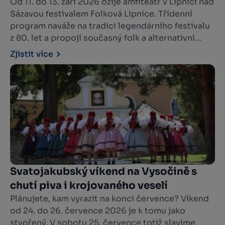
hradem
Od 11. do 13. září 2026 ožije amfiteátr v Lipnici nad
Sázavou festivalem Folková Lipnice. Třídenní
program naváže na tradici legendárního festivalu
z 80. let a propojí současný folk a alternativní
hudbu s literaturou, divadlem, krajinou i
Zjistit více
komunitním setkáváním.
Svatojakubský víkend na Vysočině s
chutí piva i krojovaného veselí
Plánujete, kam vyrazit na konci července? Víkend
od 24. do 26. července 2026 je k tomu jako
stvořený. V sobotu 25. července totiž slavíme