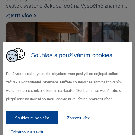
svátek svatého Jakuba, což na Vysočině znamená
jediné: víkend plný zábavy, hodování, tradic a
Zjistit více
setkávání. Máme pro vás tip na skvělý výlet, který
vás provede od netradičních pivních chutí až po
vesnickou tancovačku pod lipami.
Souhlas s používáním cookies
Používáme soubory cookie, abychom vám poskytli co nejlepší online
zážitek a konzistentní informace. Můžete souhlasit se shromažďováním
Den v destinaci Vysočina West? Prožitý
všech souborů cookie kliknutím na tlačítko "Souhlasím se vším" nebo si
všemi smysly!
přizpůsobit nastavení souborů cookie kliknutím na "Zobrazit více".
Nejde jen o místo na mapě, jde o den, který budeš
vnímat všemi smysly. Také miluješ šálek ranní kávy
s výhledem na krásnou přírodu Vysočiny? O pár
Souhlasím se vším
Zobrazit více
hodin později už objevuješ tajemná zákoutí,
vyhlídky, skvělou gastronomii a mnoho dalšího v
Odmítnout a zavřít
Zjistit více