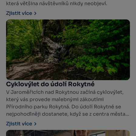
která většina návštěvníků nikdy neobjeví.
Zjistit více
Cyklovýlet do údolí Rokytné
V Jaroměřicích nad Rokytnou začíná cyklovýlet,
který vás provede malebnými zákoutími
Přírodního parku Rokytná. Do údolí Rokytné se
nejpohodlněji dostanete, když se z centra města
vydáte po žluté turistické trase.
Zjistit více