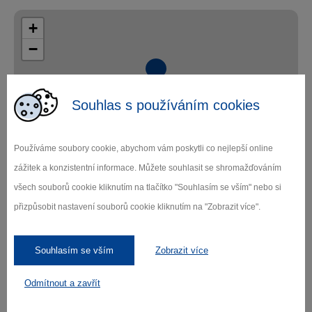
+
−
Souhlas s používáním cookies
Používáme soubory cookie, abychom vám poskytli co nejlepší online
Leaflet
|
© Seznam.cz a.s. a další
zážitek a konzistentní informace. Můžete souhlasit se shromažďováním
všech souborů cookie kliknutím na tlačítko "Souhlasím se vším" nebo si
přizpůsobit nastavení souborů cookie kliknutím na "Zobrazit více".
Verlieben Sie sich in
Souhlasím se vším
Zobrazit více
Vysočina
Odmítnout a zavřít