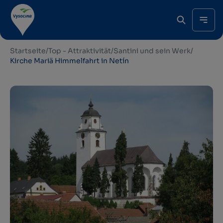
Startseite
/
Top - Attraktivität
/
Santini und sein Werk
/
Kirche Mariä Himmelfahrt in Netín