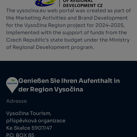
The vysocina.eu web portal was created as part of
the Marketing Activities and Brand Development
for the Vysočina Region project for 2024–2025,
implemented with the support of funds from the
Czech Republic's state budget under the Ministry
of Regional Development program.
Genießen Sie Ihren Aufenthalt in
der Region Vysočina
Adresse
Vysočina Tourism,
příspěvková organizace
Ke Skalce 5907/47
P.O. BOX 85