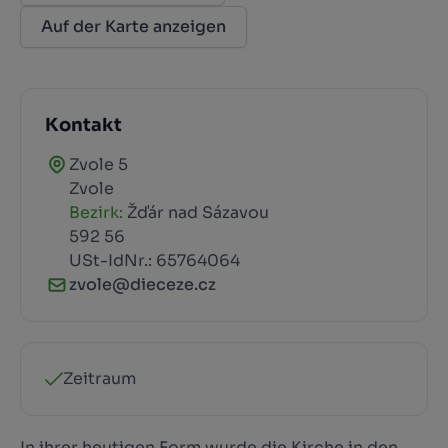
Auf der Karte anzeigen
Kontakt
Zvole 5
Zvole
Bezirk:
Žďár nad Sázavou
592 56
USt-IdNr.: 65764064
zvole@dieceze.cz
Zeitraum
In ihrer heutigen Form wurde die Kirche in den