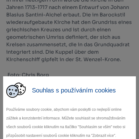
Jahren 1713-1717 nach einem Entwurf von Johann
Blasius Santini-Aichel erbaut. Die im Barockstil
wiederaufgebaute Kirche hat den Grundriss eines
griechischen Kreuzes und ist durch einen
geometrischen Umriss definiert, der sich aus
Kreisen zusammensetzt, die in das Grundquadrat
integriert sind. Die Kuppel über dem
Kirchenschiff gipfelt in der St. Wenzel-Krone.
Foto: Chris Borg
Souhlas s používáním cookies
+
−
Používáme soubory cookie, abychom vám poskytli co nejlepší online
zážitek a konzistentní informace. Můžete souhlasit se shromažďováním
všech souborů cookie kliknutím na tlačítko "Souhlasím se vším" nebo si
přizpůsobit nastavení souborů cookie kliknutím na "Zobrazit více".