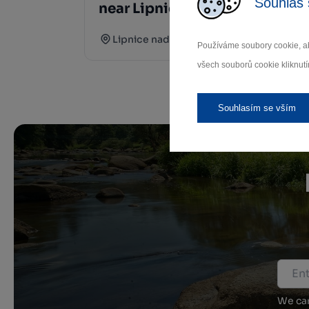
Souhlas 
near Lipnice nad
H
Sázavou
na
Lipnice nad Sázavou
Používáme soubory cookie, ab
všech souborů cookie kliknutí
Souhlasím se vším
We car