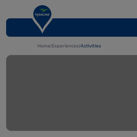
Home
/
Experiences
/
Activities