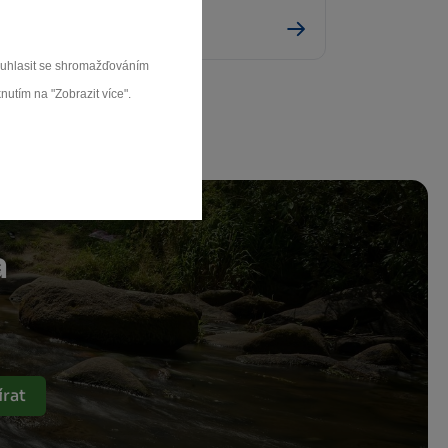
Bobrová
souhlasit se shromažďováním
nutím na "Zobrazit více".
a
rat