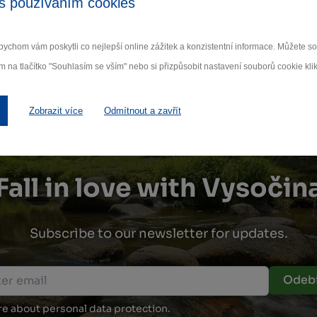
s používáním cookies
radec – Kamenice
Humpolec
d Lipou - Obrataň
Kamenice nad Lipou
Humpolec
ychom vám poskytli co nejlepší online zážitek a konzistentní informace. Můžete 
m na tlačítko "Souhlasím se vším" nebo si přizpůsobit nastavení souborů cookie klik
Zobrazit více
Odmítnout a zavřít
Fall in love with Vysočin
Subscribe to our newsletter for updates.
Odebí
e about personal data protection.