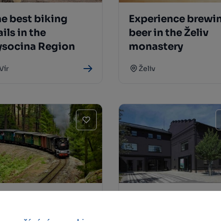
e best biking
Experience brewi
ails in the
beer in the Želiv
ysocina Region
monastery
Vír
Želiv
he narrow gauge
Zone for art
ilways Jindřichův
8smička in