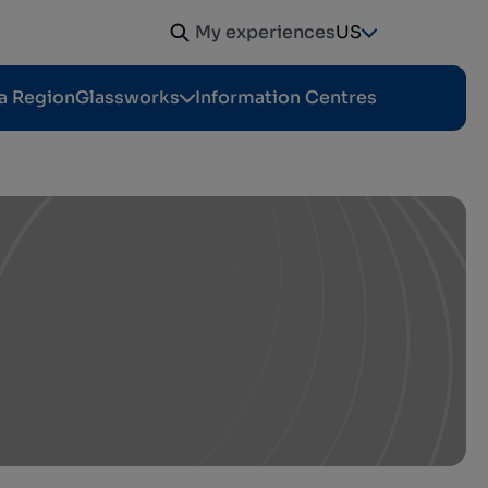
My experiences
US
a Region
Glassworks
Information Centres