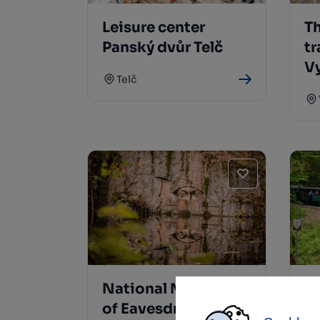
Leisure center
Th
Panský dvůr Telč
tr
V
Telč
National Memorial
T
of Eavesdropping
ra