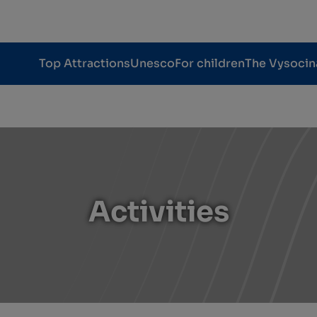
Top Attractions
Unesco
For children
The Vysocin
Activities