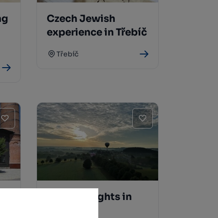
ng
Czech Jewish
experience in Třebíč
Třebíč
Balloon flights in
Radešín