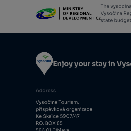
The vysocina
Vysočina Reg
state budget
Enjoy your stay in Vy
Address
Vysočina Tourism,
příspěvková organizace
Ke Skalce 5907/47
P.O. BOX 85
586 01 Jihlava