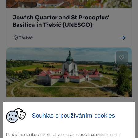
Jewish Quarter and St Procopius'
Basilica in Třebíč (UNESCO)
Třebíč
Pilgrimage Church of St John of
Nepomuk at Zelená Hora (UNESCO)
Souhlas s používáním cookies
Žďár nad Sázavou
Používáme soubory cookie, abychom vám poskytli co nejlepší online