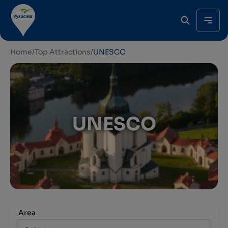
Home
/
Top Attractions
/
UNESCO
UNESCO
Area