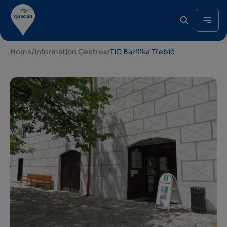
Home
/
Information Centres
/
TIC Bazilika Třebíč