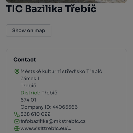
TIC Bazilika Třebíč
Show on map
Contact
Městské kulturní středisko Třebíč
Zámek 1
Třebíč
District:
Třebíč
674 01
Company ID: 44065566
568 610 022
infobazilika@mkstrebic.cz
www.visittrebic.eu/...