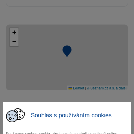
+
−
Leaflet
|
© Seznam.cz a.s. a další
Souhlas s používáním cookies
Fall in love with
Používáme soubory cookie, abychom vám poskytli co nejlepší online