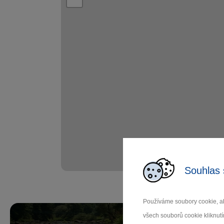
Souhlas 
Používáme soubory cookie, ab
všech souborů cookie kliknutí