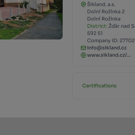
Šikland, a.s.
Dolní Rožínka 2
Dolní Rožínka
District:
Žďár nad S
592 51
Company ID: 27702
info@sikland.cz
www.sikland.cz/...
Certifications