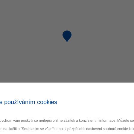
s používáním cookies
ychom vám poskytli co nejlepší online zážitek a konzistentní informace. Můžete 
m na tlačítko "Souhlasím se vším" nebo si přizpůsobit nastavení souborů cookie klik