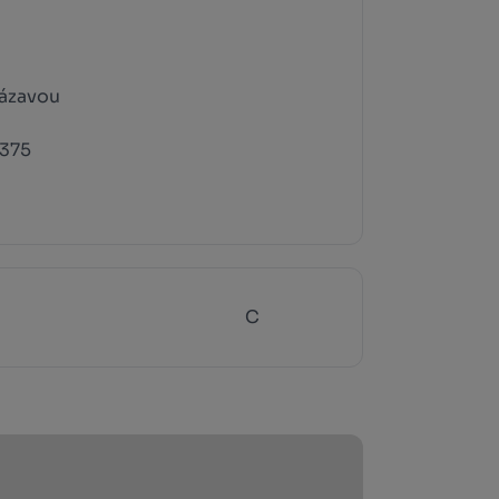
ázavou
375
C