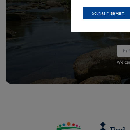
Souhlasím se vším
We car