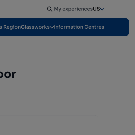
My experiences
US
a Region
Glassworks
Information Centres
oor