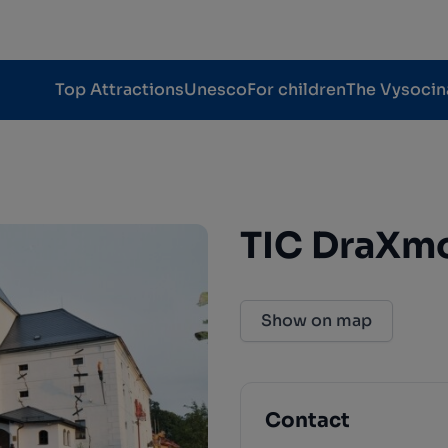
Top Attractions
Unesco
For children
The Vysocin
TIC DraXm
Show on map
Contact