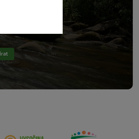
a
rat