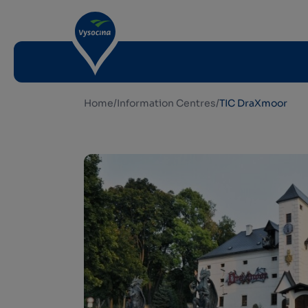
Home
/
Information Centres
/
TIC DraXmoor