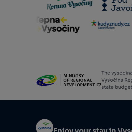
The vysocina
Vysočina Reg
state budget
Enjoy your stay in Vy