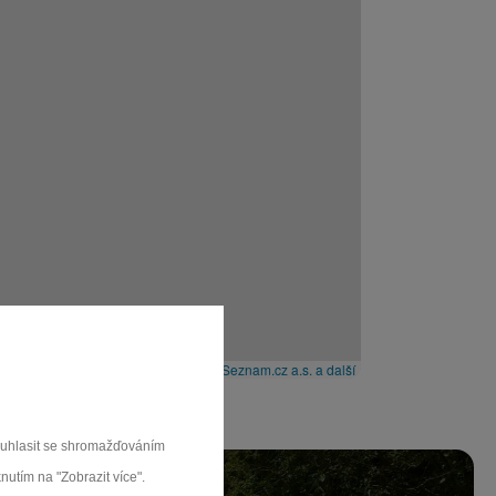
Leaflet
|
© Seznam.cz a.s. a další
souhlasit se shromažďováním
nutím na "Zobrazit více".