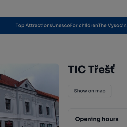
Top Attractions
Unesco
For children
The Vysocin
TIC Třešť
Show on map
Opening hours