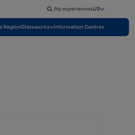
My experiences
US
a Region
Glassworks
Information Centres