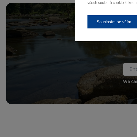
všech souborů cookie kliknutí
Souhlasím se vším
We car