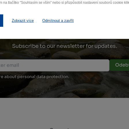
m na tlačítko "Souhlasím se vším" nebo si přizpůsobit nastavení souborů cookie klik
Zobrazit více
Odmítnout a zavřít
Fall in love with Vysočin
Subscribe to our newsletter for updates.
Odebí
e about personal data protection.