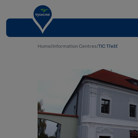
Home
/
Information Centres
/
TIC Třešť