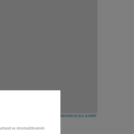
Leaflet
|
© Seznam.cz a.s. a další
souhlasit se shromažďováním