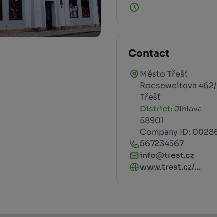
Contact
Město Třešť
Rooseweltova 462
Třešť
District:
Jihlava
58901
Company ID: 0028
567234567
info@trest.cz
www.trest.cz/...