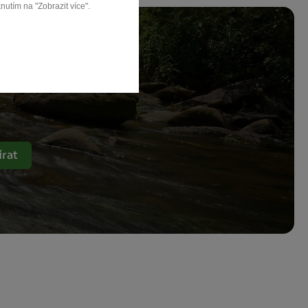
nutím na "Zobrazit více".
a
rat