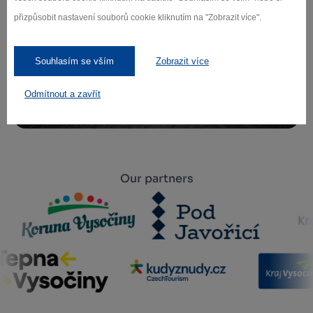
přizpůsobit nastavení souborů cookie kliknutím na "Zobrazit více".
We care about personal data protection.
Souhlasím se vším
Zobrazit více
Odebírat
Odmítnout a zavřít
Our partners