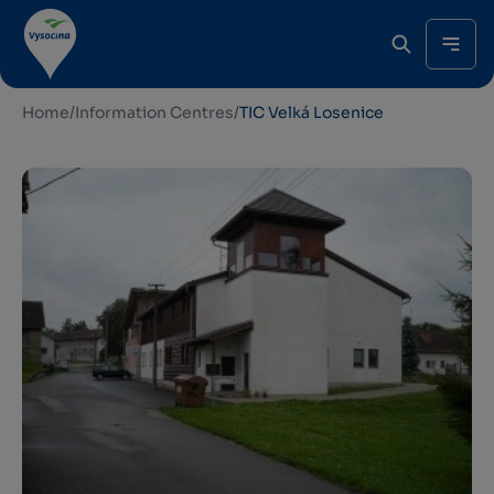
Home
/
Information Centres
/
TIC Velká Losenice