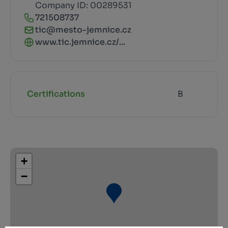
Company ID: 00289531
721508737
tic@mesto-jemnice.cz
www.tic.jemnice.cz/...
Certifications
B
+
−