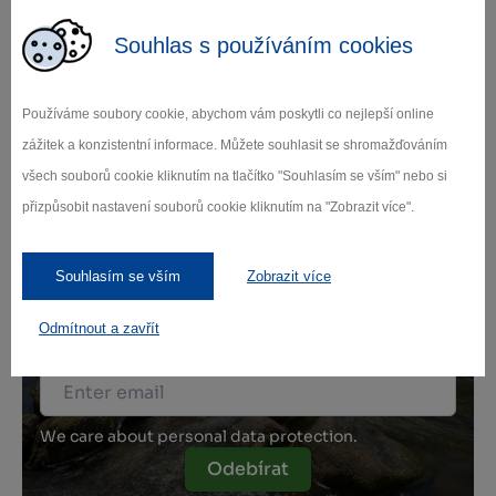
Souhlas s používáním cookies
Leaflet
|
© Seznam.cz a.s. a další
Používáme soubory cookie, abychom vám poskytli co nejlepší online
zážitek a konzistentní informace. Můžete souhlasit se shromažďováním
všech souborů cookie kliknutím na tlačítko "Souhlasím se vším" nebo si
Fall in love with
přizpůsobit nastavení souborů cookie kliknutím na "Zobrazit více".
Vysočina
Souhlasím se vším
Zobrazit více
Subscribe to our newsletter for updates.
Odmítnout a zavřít
We care about personal data protection.
Odebírat