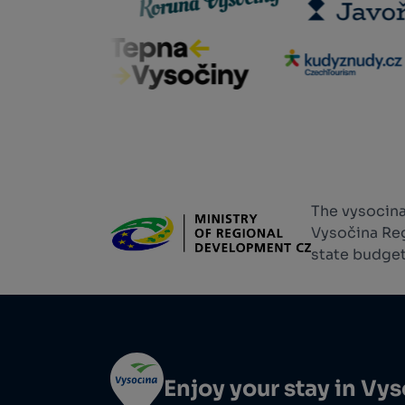
The vysocina
Vysočina Reg
state budget
Enjoy your stay in Vy