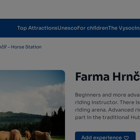
Top Attractions
Unesco
For children
The Vysocin
číř – Horse Station
Farma Hrnčí
Beginners and more advan
riding instructor. There i
riding arena. Advanced ri
part in the traditional Hub
Add experience