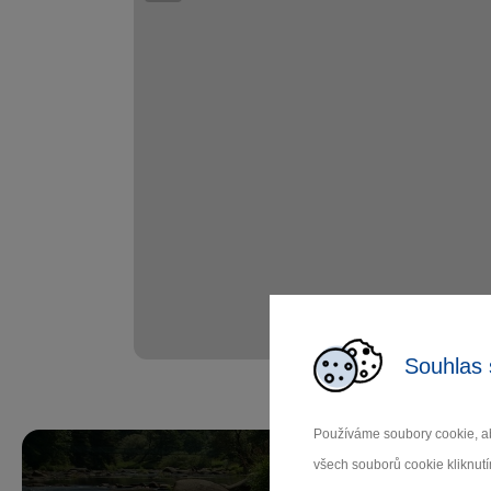
Souhlas 
Používáme soubory cookie, ab
všech souborů cookie kliknutí