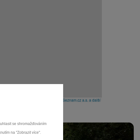
Leaflet
|
© Seznam.cz a.s. a další
souhlasit se shromažďováním
nutím na "Zobrazit více".