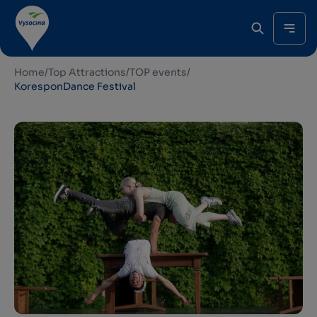
Home
/
Top Attractions
/
TOP events
/
KoresponDance Festival