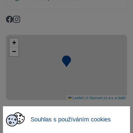
+
−
Leaflet
|
© Seznam.cz a.s. a další
Souhlas s používáním cookies