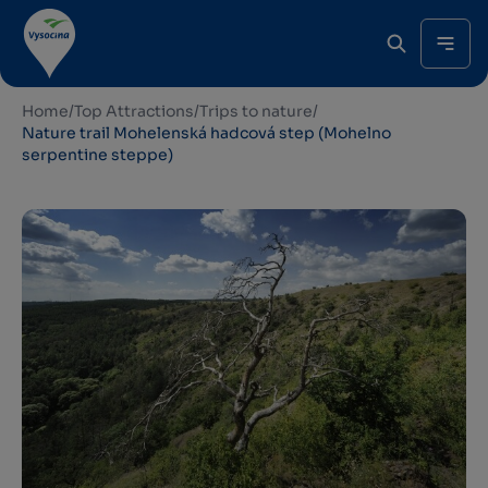
Home
/
Top Attractions
/
Trips to nature
/
Nature trail Mohelenská hadcová step (Mohelno
serpentine steppe)