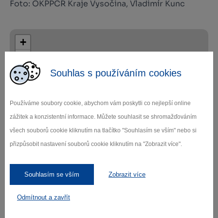
Foto: OKPPCR Kraje Vysočina, Vladimír Kunc
+
−
Souhlas s používáním cookies
Používáme soubory cookie, abychom vám poskytli co nejlepší online
zážitek a konzistentní informace. Můžete souhlasit se shromažďováním
všech souborů cookie kliknutím na tlačítko "Souhlasím se vším" nebo si
Leaflet
|
© Seznam.cz a.s. a další
přizpůsobit nastavení souborů cookie kliknutím na "Zobrazit více".
Souhlasím se vším
Zobrazit více
Fall in love with
Odmítnout a zavřít
Vysočina