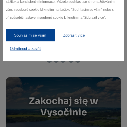
zážitek a konzistentní informace. Můžete souhlasit se shromažďováním
všech souborů cookie kliknutím na tlačítko "Souhlasím se vším" nebo si
přizpůsobit nastavení souborů cookie kliknutím na "Zobrazit více".
Souhlasím se vším
Zobrazit více
Odmítnout a zavřít
Zakochaj się w
Vysočinie