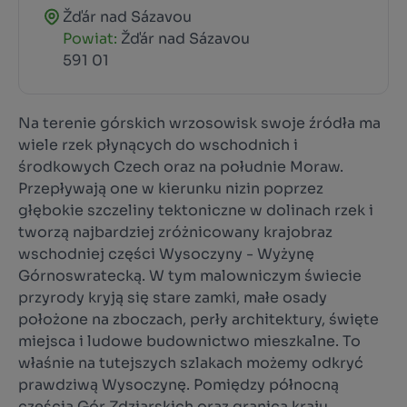
Žďár nad Sázavou
Powiat:
Žďár nad Sázavou
591 01
Na terenie górskich wrzosowisk swoje źródła ma
wiele rzek płynących do wschodnich i
środkowych Czech oraz na południe Moraw.
Przepływają one w kierunku nizin poprzez
głębokie szczeliny tektoniczne w dolinach rzek i
tworzą najbardziej zróżnicowany krajobraz
wschodniej części Wysoczyny - Wyżynę
Górnoswratecką. W tym malowniczym świecie
przyrody kryją się stare zamki, małe osady
położone na zboczach, perły architektury, święte
miejsca i ludowe budownictwo mieszkalne. To
właśnie na tutejszych szlakach możemy odkryć
prawdziwą Wysoczynę. Pomiędzy północną
częścią Gór Zdziarskich oraz granicą kraju