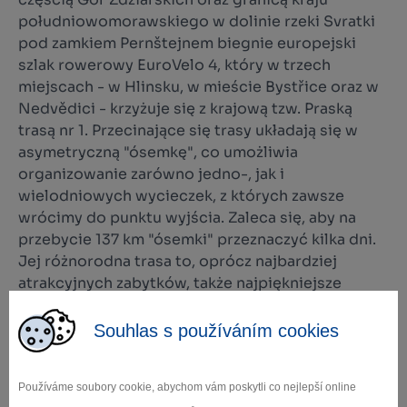
południowomorawskiego w dolinie rzeki Svratki
pod zamkiem Pernštejnem biegnie europejski
szlak rowerowy EuroVelo 4, który w trzech
miejscach - w Hlinsku, w mieście Bystřice oraz w
Nedvědici - krzyżuje się z krajową tzw. Praską
trasą nr 1. Przecinające się trasy układają się w
asymetryczną "ósemkę", co umożliwia
organizowanie zarówno jedno-, jak i
wielodniowych wycieczek, z których zawsze
wrócimy do punktu wyjścia. Zaleca się, aby na
przebycie 137 km "ósemki" przeznaczyć kilka dni.
Jej różnorodna trasa to, oprócz najbardziej
atrakcyjnych zabytków, także najpiękniejsze
naturalne i widokowe części kraju Wysoczyna.
Całą trasę można podzielić na 3 dni po 50 km z
Souhlas s používáním cookies
noclegami w miejscowościach Nedvědice i Nové
Město na Moravě.
Používáme soubory cookie, abychom vám poskytli co nejlepší online