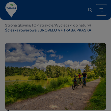
Strona główna
/
TOP atrakcje
/
Wycieczki do natury
/
Ścieżka rowerowa EUROVELO 4 + TRASA PRASKA