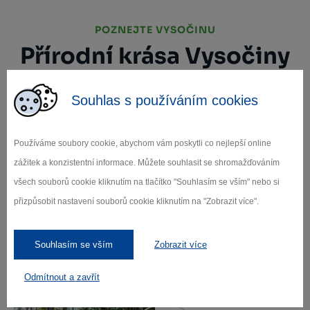
POZNEJTE VYSOČINU
Přírodní krása Vysočiny
Přírodní krása Vysočiny láká milovníky turistiky,
Souhlas s používáním cookies
cyklistiky a dalších outdoorových aktivit.
Rozmanitost kraje nabízí odlehčené procházky
kolem malebných rybníků až po náročnější
Používáme soubory cookie, abychom vám poskytli co nejlepší online
výstupy na kopce s úchvatnými panoramatickými
zážitek a konzistentní informace. Můžete souhlasit se shromažďováním
výhledy. Vysočina je také známá místními
všech souborů cookie kliknutím na tlačítko "Souhlasím se vším" nebo si
produkty, které lákají gurmány k ochutnávce
přizpůsobit nastavení souborů cookie kliknutím na "Zobrazit více".
regionálních specialit.
Více o Vysočině
Souhlasím se vším
Zobrazit více
Odmítnout a zavřít