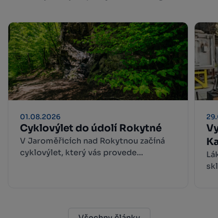
01.08.2026
29
Cyklovýlet do údolí Rokytné
Vy
V Jaroměřicích nad Rokytnou začíná
Ka
cyklovýlet, který vás provede
w
Lá
malebnými zákoutími Přírodního parku
sk
Rokytná. Do údolí Rokytné se
AG
nejpohodlněji dostanete, když se z
vy
centra města vydáte po žluté turistické
zá
trase.
na
Všechny články