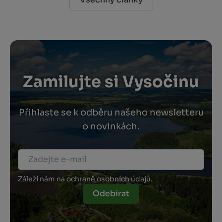
ke
pí
mi
vý
Zamilujte si Vysočinu
Přihlaste se k odběru našeho newsletteru
o novinkách.
Záleží nám na ochraně osobních údajů.
Odebírat