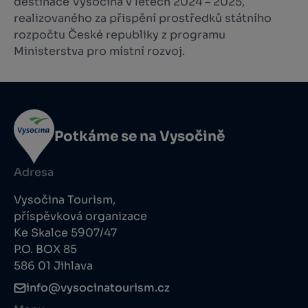
destinace Vysočina v letech 2024 – 2025,
realizovaného za přispění prostředků státního
rozpočtu České republiky z programu
Ministerstva pro místní rozvoj.
Potkáme se na Vysočině
Adresa
Vysočina Tourism,
příspěvková organizace
Ke Skalce 5907/47
P.O. BOX 85
586 01 Jihlava
info@vysocinatourism.cz