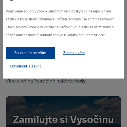
které zde mimo jiné pečuje o sbírku hraček a
designu.
Používáme soubory cookie, abychom vám poskytli co nejlepší online
zážitek a konzistentní informace. Můžete souhlasit se shromažďováním
Přijďte strávit příjemný letní den nebo klidně celý
všech souborů cookie kliknutím na tlačítko "Souhlasím se vším" nebo si
festivalový týden v prostředí, kde se snoubí
přizpůsobit nastavení souborů cookie kliknutím na "Zobrazit více".
tradice s tvořivostí a radostí ze společně
stráveného času.
Hračkobraní je ideální výletní cíl
pro rodiny s dětmi, prarodiče, kreativní duše i
Souhlasím se vším
Zobrazit více
všechny, kdo si chtějí připomenout kouzlo
klasických hraček.
Odmítnout a zavřít
Více akcí na Vysočině najdete
tady.
Zamilujte si Vysočinu