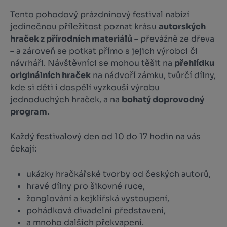
Tento pohodový prázdninový festival nabízí
jedinečnou příležitost poznat krásu
autorských
hraček z přírodních materiálů
– převážně ze dřeva
– a zároveň se potkat přímo s jejich výrobci či
návrháři. Návštěvníci se mohou těšit na
přehlídku
originálních hraček
na nádvoří zámku, tvůrčí dílny,
kde si děti i dospělí vyzkouší výrobu
jednoduchých hraček, a na
bohatý doprovodný
program
.
Každý festivalový den od 10 do 17 hodin na vás
čekají:
ukázky hračkářské tvorby od českých autorů,
hravé dílny pro šikovné ruce,
žonglování a kejklířská vystoupení,
pohádková divadelní představení,
a mnoho dalších překvapení.