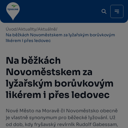
Úvod
/
Aktuality
/
Aktuálně
/
Na běžkách Novoměstskem za lyžařským borůvkovým
likérem i přes ledovec
Na běžkách
Novoměstskem za
lyžařským borůvkovým
likérem i přes ledovec
Nové Město na Moravě či Novoměstsko obecně
je vlastně synonymum pro běžecké lyžování. Už
od dob, kdy fryšavský revírník Rudolf Gabessam,