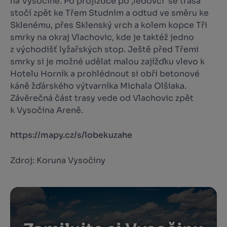
na Vysočině. Po projížďce po ‚ledovci‘ se trasa
stočí zpět ke Třem Studním a odtud ve směru ke
Sklenému, přes Sklenský vrch a kolem kopce Tři
smrky na okraj Vlachovic, kde je taktéž jedno
z východišť lyžařských stop. Ještě před Třemi
smrky si je možné udělat malou zajížďku vlevo k
Hotelu Horník a prohlédnout si obří betonové
káně žďárského výtvarníka Michala Olšiaka.
Závěrečná část trasy vede od Vlachovic zpět
k Vysočina Areně.
https://mapy.cz/s/lobekuzahe
Zdroj: Koruna Vysočiny