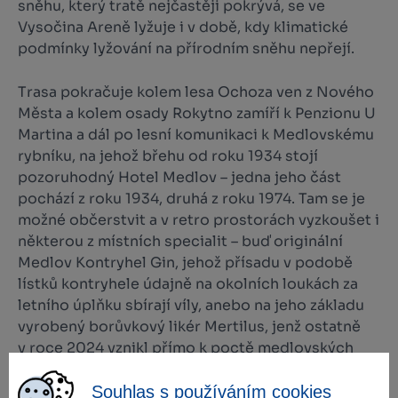
sněhu, který tratě nejčastěji pokrývá, se ve
Vysočina Areně lyžuje i v době, kdy klimatické
podmínky lyžování na přírodním sněhu nepřejí.
Trasa pokračuje kolem lesa Ochoza ven z Nového
Města a kolem osady Rokytno zamíří k Penzionu U
Martina a dál po lesní komunikaci k Medlovskému
rybníku, na jehož břehu od roku 1934 stojí
pozoruhodný Hotel Medlov – jedna jeho část
pochází z roku 1934, druhá z roku 1974. Tam se je
možné občerstvit a v retro prostorách vyzkoušet i
některou z místních specialit – buď originální
Medlov Kontryhel Gin, jehož přísadu v podobě
lístků kontryhele údajně na okolních loukách za
letního úplňku sbírají víly, anebo na jeho základu
vyrobený borůvkový likér Mertilus, jenž ostatně
v roce 2024 vznikl přímo k poctě medlovských
lyžařů. Ne nadarmo byl zakladatelem rekreačního
zařízení, původně tábora pro sportovně založené
Souhlas s používáním cookies