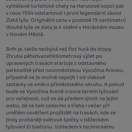
vyhlášené turistické chaty na Harusově kopci pak
v roce 1934 odstartoval i první legendární závod
Zlatá lyže. Originální cena v podobě 19 centimetrů
dlouhé lyže ze zlata je k vidění v Horáckém muzeu
v Novém Městě.
Sníh je, takže nezbývá než říct hurá do stopy.
Zhruba pětadvacetikilometrový výlet po
upravených trasách startuje z odstavného
parkoviště před novoměstskou Vysočina Arenou,
případně se je možné napojit i od vlakové
zastávky ve směru příměstského okruhu. A pokud
bude ve Vysočina Areně zrovna termín lyžování
pro veřejnost, což se dá předem zjistit na jejím
webu, dá se tam zadarmo a třeba i večer při
umělém osvětlení projíždět na trasách, kde se
jindy prohánějí světové špičky v běžeckém
lyžování či biatlonu. Vzhledem k technickému