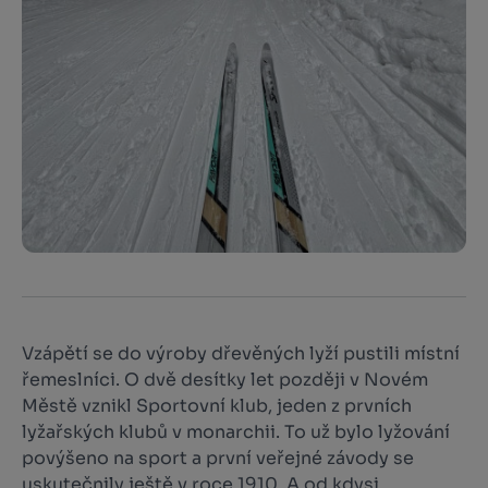
Vzápětí se do výroby dřevěných lyží pustili místní
řemeslníci. O dvě desítky let později v Novém
Městě vznikl Sportovní klub, jeden z prvních
lyžařských klubů v monarchii. To už bylo lyžování
povýšeno na sport a první veřejné závody se
uskutečnily ještě v roce 1910. A od kdysi