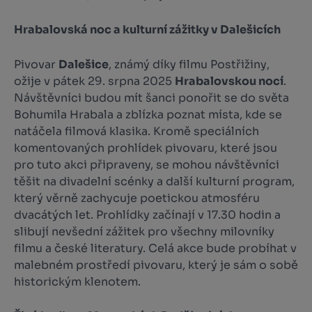
Hrabalovská noc a kulturní zážitky v Dalešicích
Pivovar
Dalešice
, známý díky filmu
Postřižiny
,
ožije v pátek 29. srpna 2025
Hrabalovskou nocí
.
Návštěvníci budou mít šanci ponořit se do světa
Bohumila Hrabala a zblízka poznat místa, kde se
natáčela filmová klasika. Kromě speciálních
komentovaných prohlídek pivovaru, které jsou
pro tuto akci připraveny, se mohou návštěvníci
těšit na divadelní scénky a další kulturní program,
který věrně zachycuje poetickou atmosféru
dvacátých let. Prohlídky začínají v 17.30 hodin a
slibují nevšední zážitek pro všechny milovníky
filmu a české literatury. Celá akce bude probíhat v
malebném prostředí pivovaru, který je sám o sobě
historickým klenotem.