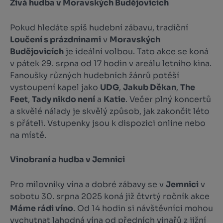
Živá hudba v Moravských Budějovicích
Pokud hledáte spíš hudební zábavu, tradiční
Loučení s prázdninami
v
Moravských
Budějovicích
je ideální volbou. Tato akce se koná
v pátek 29. srpna od 17 hodin v areálu letního kina.
Fanoušky různých hudebních žánrů potěší
vystoupení kapel jako
UDG
,
Jakub Děkan
,
The
Feet
,
Tady nikdo není
a
Katie
. Večer plný koncertů
a skvělé nálady je skvělý způsob, jak zakončit léto
s přáteli. Vstupenky jsou k dispozici online nebo
na místě.
Vinobraní a hudba v Jemnici
Pro milovníky vína a dobré zábavy se v
Jemnici
v
sobotu 30. srpna 2025 koná již čtvrtý ročník akce
Máme rádi víno
. Od 14 hodin si návštěvníci mohou
vychutnat lahodná vína od předních vinařů z jižní