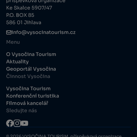
příspěvková organizace
Ke Skalce 5907/47
P.O. BOX 85
586 01 Jihlava
info@vysocinatourism.cz
Menu
O Vysočina Tourism
Aktuality
Geoportál Vysočina
Činnost Vysočina
Vysočina Tourism
Konferenční turistika
Filmová kancelář
Sledujte nás
© 2026 VYSOČINA TOURISM, příspěvková organizace