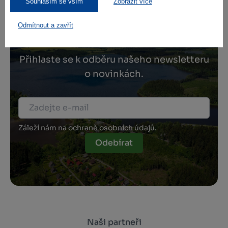
Souhlasím se vším
Zobrazit více
Zamilujte si Vysočinu
Odmítnout a zavřít
Přihlaste se k odběru našeho newsletteru
o novinkách.
Záleží nám na ochraně osobních údajů.
Odebírat
Naši partneři