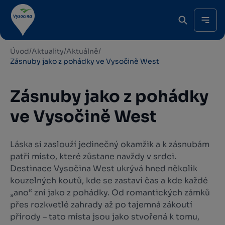
Úvod
/
Aktuality
/
Aktuálně
/
Zásnuby jako z pohádky ve Vysočině West
Zásnuby jako z pohádky
ve Vysočině West
Láska si zaslouží jedinečný okamžik a k zásnubám
patří místo, které zůstane navždy v srdci.
Destinace Vysočina West ukrývá hned několik
kouzelných koutů, kde se zastaví čas a kde každé
„ano“ zní jako z pohádky. Od romantických zámků
přes rozkvetlé zahrady až po tajemná zákoutí
přírody – tato místa jsou jako stvořená k tomu,