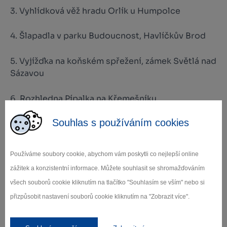
3. Vyhlídková věž hradu Orlík u Humpolce
4. Šlapadla v parku Budoucnost, Havlíčkův Brod
5. Vyjížďka na koňském spřežení, zámek Světlá nad
Sázavou
6. Rozhledna Pípalka na Křemešníku
Souhlas s používáním cookies
7. Zámecká zahrada, Kamenice nad Lipou
Necháte se inspirovat? Nebo máte nějaké své
Používáme soubory cookie, abychom vám poskytli co nejlepší online
tajné místo! Napište nám!
zážitek a konzistentní informace. Můžete souhlasit se shromažďováním
všech souborů cookie kliknutím na tlačítko "Souhlasím se vším" nebo si
Zdroj: Vysočina West
přizpůsobit nastavení souborů cookie kliknutím na "Zobrazit více".