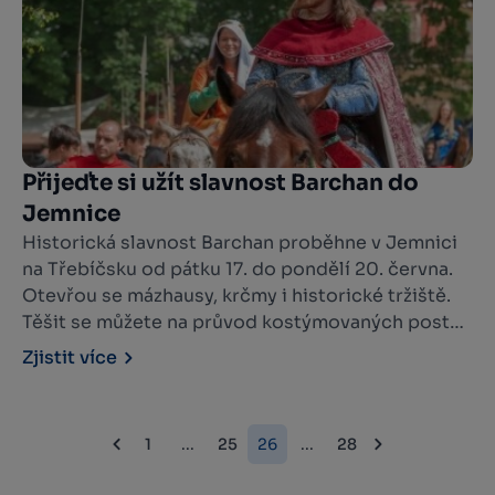
Přijeďte si užít slavnost Barchan do
Jemnice
Historická slavnost Barchan proběhne v Jemnici
na Třebíčsku od pátku 17. do pondělí 20. června.
Otevřou se mázhausy, krčmy i historické tržiště.
Těšit se můžete na průvod kostýmovaných postav,
běh královských poslů, koncerty Anety
Zjistit více
Langerové, Poetiky, Adama Mišíka, Telčské
dechovky, Kamelotů, kejklíře, fakíry i tradiční
řemesla.
1
...
25
26
...
28