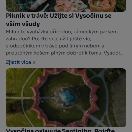
Piknik v trávě: Užijte si Vysočinu se
vším všudy
Milujete vycházky přírodou, zámeckým parkem,
zahradou? Pojďte si je užít ještě víc,
s odpočinkem v trávě pod širým nebem a
proutěným košem plným dobrot k tomu. Vysočina
nabízí místa, kde vás vybaví na ten pravý letní
Zjistit více
piknik.
Vysočina oslavuje Santiniho. Pojďte