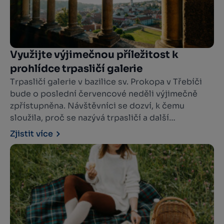
Využijte výjimečnou příležitost k
prohlídce trpasličí galerie
Trpasličí galerie v bazilice sv. Prokopa v Třebíči
bude o poslední červencové neděli výjimečně
zpřístupněna. Návštěvníci se dozví, k čemu
sloužila, proč se nazývá trpasličí a další
zajímavosti.
Zjistit více