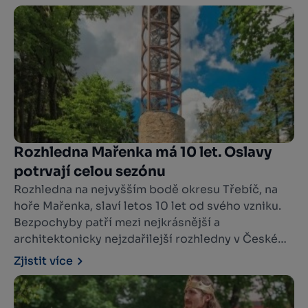
stromů, na hladině rybníka.
Rozhledna Mařenka má 10 let. Oslavy
potrvají celou sezónu
Rozhledna na nejvyšším bodě okresu Třebíč, na
hoře Mařenka, slaví letos 10 let od svého vzniku.
Bezpochyby patří mezi nejkrásnější a
architektonicky nejzdařilejší rozhledny v České
republice. Za dobré viditelnosti jsou z rozhledny
Zjistit více
na Mařence vidět Alpy, což se již poštěstilo
mnoha jejím návštěvníkům.