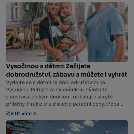
Vysočinou s dětmi: Zažijete
dobrodružství, zábavu a můžete i vyhrát
Vydejte se s dětmi za dobrodružstvím na
Vysočinu. Putujte za skleněnkou, výletujte
s cestovatelským deníkem, odhalujte skryté
příběhy. Hrajte si a získejte parádní ceny, třeba
pobyt ve sklárně, vstupenku do zoo či deskovou
Zjistit více
hru.