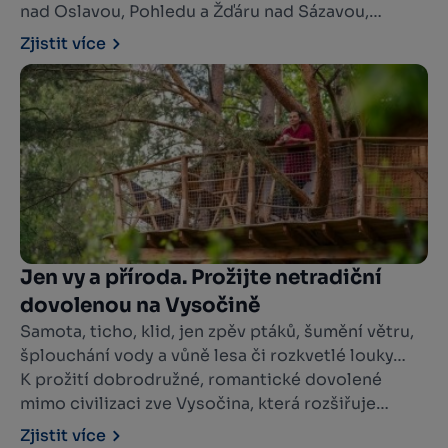
nad Oslavou, Pohledu a Žďáru nad Sázavou,
poznáte úžasné dílo geniálního architekta a ještě
Zjistit více
se pobavíte.
Jen vy a příroda. Prožijte netradiční
dovolenou na Vysočině
Samota, ticho, klid, jen zpěv ptáků, šumění větru,
šplouchání vody a vůně lesa či rozkvetlé louky…
K prožití dobrodružné, romantické dovolené
mimo civilizaci zve Vysočina, která rozšiřuje
nabídku netradičního ubytování v lese, v korunách
Zjistit více