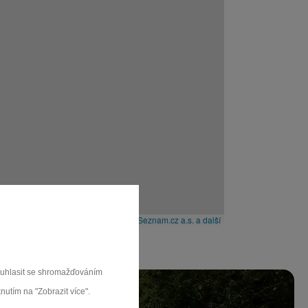
Leaflet
|
© Seznam.cz a.s. a další
souhlasit se shromažďováním
nutím na "Zobrazit více".