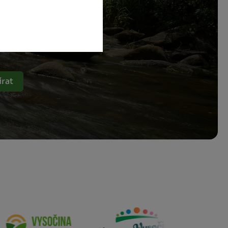
a
rat