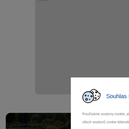
Souhlas 
Používáme soubory cookie, ab
všech souborů cookie kliknutí