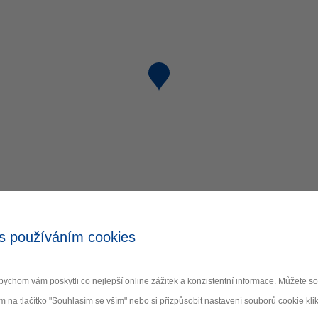
s používáním cookies
ychom vám poskytli co nejlepší online zážitek a konzistentní informace. Můžete 
m na tlačítko "Souhlasím se vším" nebo si přizpůsobit nastavení souborů cookie klik