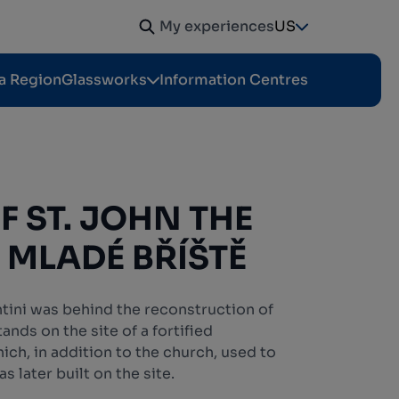
My experiences
US
a Region
Glassworks
Information Centres
 ST. JOHN THE
N MLADÉ BŘÍŠTĚ
tini was behind the reconstruction of
ands on the site of a fortified
h, in addition to the church, used to
s later built on the site.