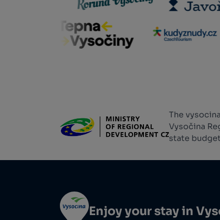
The vysocina
Vysočina Reg
state budget
Enjoy your stay in Vy