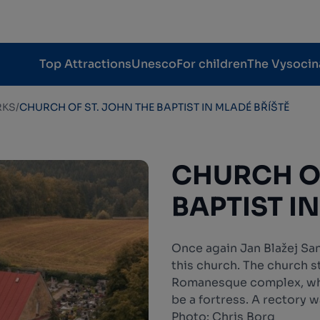
Top Attractions
Unesco
For children
The Vysocin
RKS
/
CHURCH OF ST. JOHN THE BAPTIST IN MLADÉ BŘÍŠTĚ
CHURCH OF
BAPTIST I
Once again Jan Blažej San
this church. The church st
Romanesque complex, whic
be a fortress. A rectory wa
Photo: Chris Borg