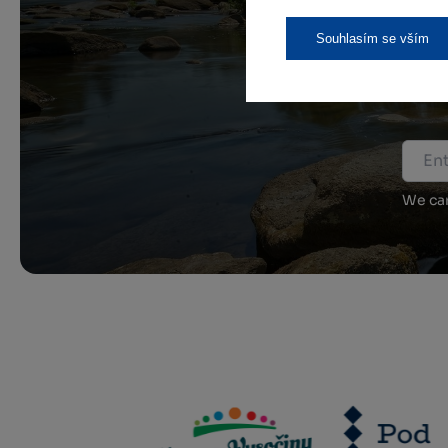
Souhlasím se vším
We car