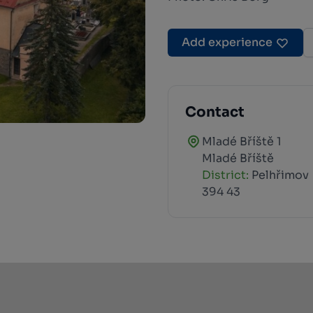
Add experience
Contact
Mladé Bříště 1
Mladé Bříště
District:
Pelhřimov
394 43