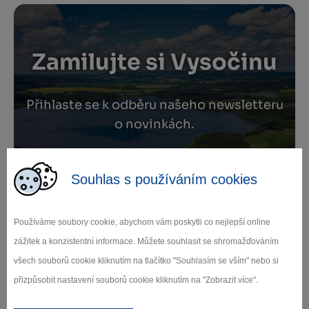
Zamilujte si Vysočinu
Přihlaste se k odběru našeho newsletteru
o novinkách.
Souhlas s používáním cookies
Záleží nám na ochraně osobních údajů.
Odebírat
Používáme soubory cookie, abychom vám poskytli co nejlepší online
zážitek a konzistentní informace. Můžete souhlasit se shromažďováním
všech souborů cookie kliknutím na tlačítko "Souhlasím se vším" nebo si
přizpůsobit nastavení souborů cookie kliknutím na "Zobrazit více".