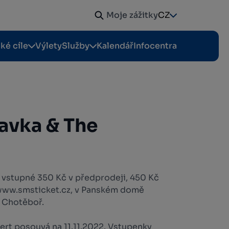
Moje zážitky
CZ
cké cíle
Výlety
Služby
Kalendář
Infocentra
havka & The
, vstupné 350 Kč v předprodeji, 450 Kč
 www.smsticket.cz, v Panském domě
 Chotěboř.
rt posouvá na 11.11.2022. Vstupenky