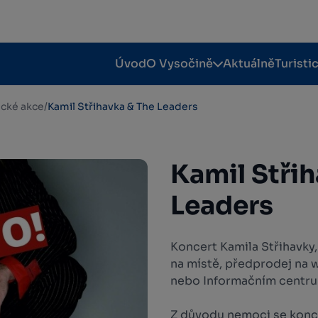
Úvod
O Vysočině
Aktuálně
Turisti
tické akce
/
Kamil Střihavka & The Leaders
Kamil Stři
Leaders
Koncert Kamila Střihavky
na místě, předprodej na
nebo Informačním centru
Z důvodu nemoci se konce