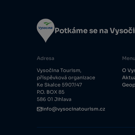
Potkáme se na Vysoč
Adresa
Men
Vysočina Tourism,
O Vy
příspěvková organizace
Aktua
Ke Skalce 5907/47
Geop
P.O. BOX 85
586 01 Jihlava
info@vysocinatourism.cz