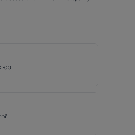
22:00
boř