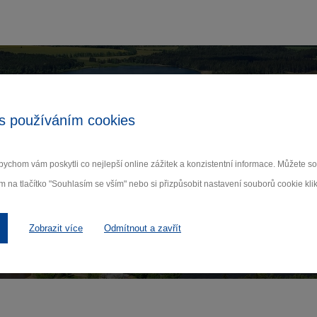
Zamilujte si Vysočinu
s používáním cookies
ihlaste se k odběru našeho newsletteru o novinká
ychom vám poskytli co nejlepší online zážitek a konzistentní informace. Můžete 
m na tlačítko "Souhlasím se vším" nebo si přizpůsobit nastavení souborů cookie klik
Odebí
 nám na ochraně osobních údajů.
Zobrazit více
Odmítnout a zavřít