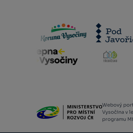
Webový portá
Vysočina v l
programu Min