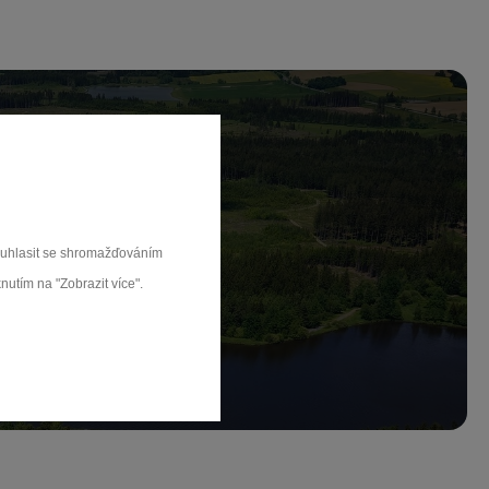
ch.
souhlasit se shromažďováním
nutím na "Zobrazit více".
rat