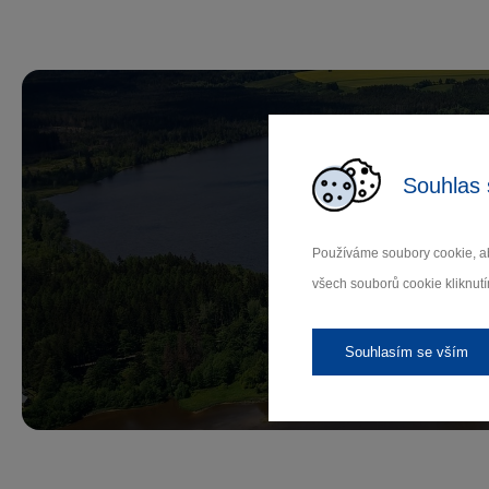
Souhlas 
Př
Používáme soubory cookie, ab
všech souborů cookie kliknutí
Záleží
Souhlasím se vším