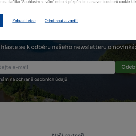
m na tlačítko "Souhlasím se vším" nebo si přizpůsobit nastavení souborů cookie klik
Zobrazit více
Odmítnout a zavřít
Zamilujte si Vysočinu
ihlaste se k odběru našeho newsletteru o novinká
Odebí
 nám na ochraně osobních údajů.
Naši partneři