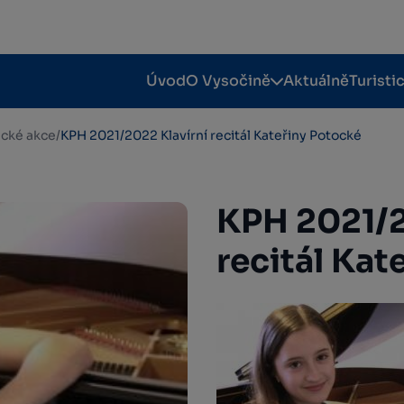
Úvod
O Vysočině
Aktuálně
Turisti
tické akce
/
KPH 2021/2022 Klavírní recitál Kateřiny Potocké
KPH 2021/2
recitál Kat