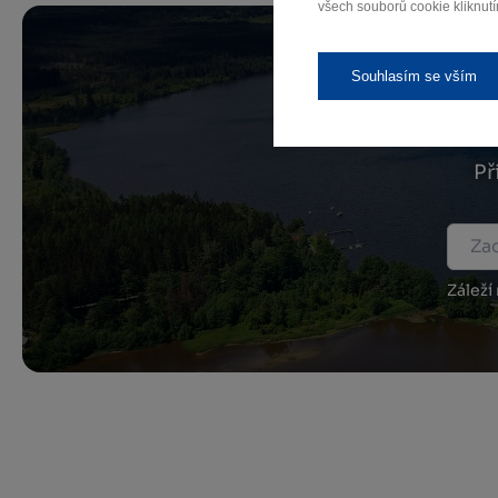
všech souborů cookie kliknutí
Souhlasím se vším
Př
Záleží