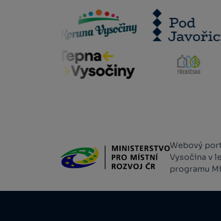
Webový portá
Vysočina v l
programu Min