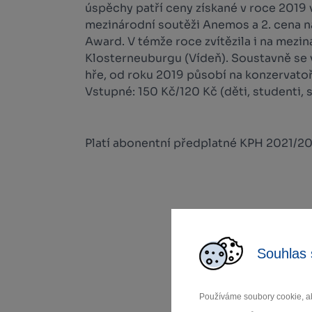
úspěchy patří ceny získané v roce 2019 v
mezinárodní soutěži Anemos a 2. cena 
Award. V témže roce zvítězila i na mezin
Klosterneuburgu (Vídeň). Soustavně se
hře, od roku 2019 působí na konzervatoř
Vstupné: 150 Kč/120 Kč (děti, studenti, s
Platí abonentní předplatné KPH 2021/20
Souhlas 
Používáme soubory cookie, ab