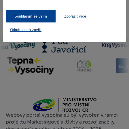
Souhlasím se vším
Zobrazit více
Naši partneři
Odmítnout a zavřít
Webový portál vysocina.eu byl vytvořen v rámci
projektu Marketingové aktivity a rozvoj značky
destinace Vysočina v letech 2024 – 2025,