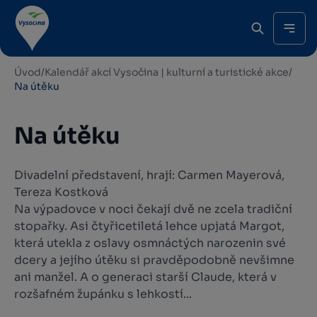
Úvod
/
Kalendář akcí Vysočina | kulturní a turistické akce
/
Na útěku
Na útěku
Divadelní představení, hrají: Carmen Mayerová,
Tereza Kostková
Na výpadovce v noci čekají dvě ne zcela tradiční
stopařky. Asi čtyřicetiletá lehce upjatá Margot,
která utekla z oslavy osmnáctých narozenin své
dcery a jejího útěku si pravděpodobně nevšimne
ani manžel. A o generaci starší Claude, která v
rozšafném župánku s lehkostí...