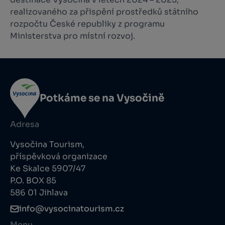
realizovaného za přispění prostředků státního
rozpočtu České republiky z programu
Ministerstva pro místní rozvoj.
Potkáme se na Vysočině
Adresa
Vysočina Tourism,
příspěvková organizace
Ke Skalce 5907/47
P.O. BOX 85
586 01 Jihlava
info@vysocinatourism.cz
Menu