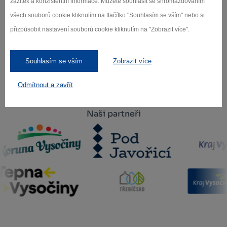
zážitek a konzistentní informace. Můžete souhlasit se shromažďováním
všech souborů cookie kliknutím na tlačítko "Souhlasím se vším" nebo si
Záleží nám na ochraně osobních údajů.
přizpůsobit nastavení souborů cookie kliknutím na "Zobrazit více".
Odebírat
Souhlasím se vším
Zobrazit více
Odmítnout a zavřít
Naši partneři