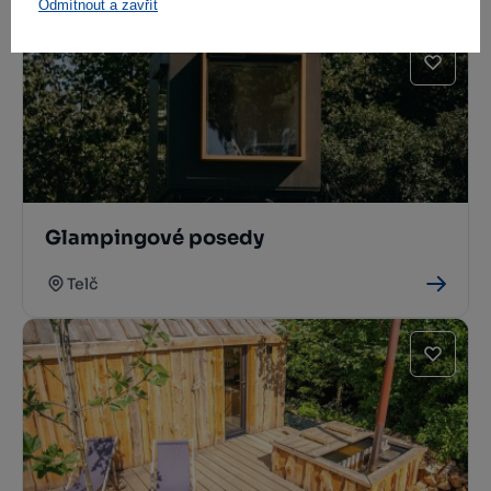
Odmítnout a zavřít
Glampingové posedy
Telč