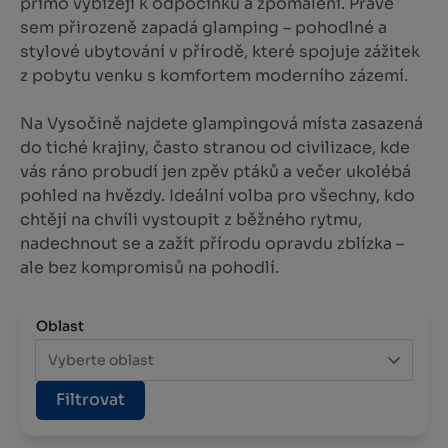
přímo vybízejí k odpočinku a zpomalení. Právě
sem přirozeně zapadá glamping – pohodlné a
stylové ubytování v přírodě, které spojuje zážitek
z pobytu venku s komfortem moderního zázemí.
Na Vysočině najdete glampingová místa zasazená
do tiché krajiny, často stranou od civilizace, kde
vás ráno probudí jen zpěv ptáků a večer ukolébá
pohled na hvězdy. Ideální volba pro všechny, kdo
chtějí na chvíli vystoupit z běžného rytmu,
nadechnout se a zažít přírodu opravdu zblízka –
ale bez kompromisů na pohodlí.
Oblast
Vyberte oblast
Filtrovat