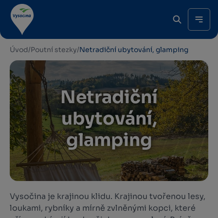
Úvod
/
Poutní stezky
/
Netradiční ubytování, glamping
Netradiční
ubytování,
glamping
Vysočina je krajinou klidu. Krajinou tvořenou lesy,
loukami, rybníky a mírně zvlněnými kopci, které