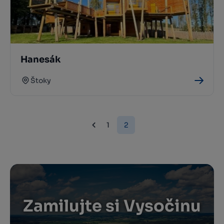
Hanesák
Štoky
1
2
Zamilujte si Vysočinu