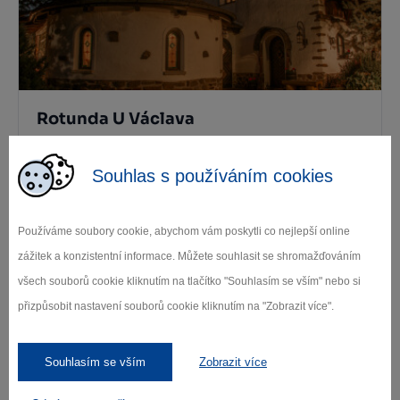
Rotunda U Václava
Šebkovice
Souhlas s používáním cookies
Používáme soubory cookie, abychom vám poskytli co nejlepší online
zážitek a konzistentní informace. Můžete souhlasit se shromažďováním
všech souborů cookie kliknutím na tlačítko "Souhlasím se vším" nebo si
přizpůsobit nastavení souborů cookie kliknutím na "Zobrazit více".
Chata Zastav čas
Souhlasím se vším
Zobrazit více
Rudíkov