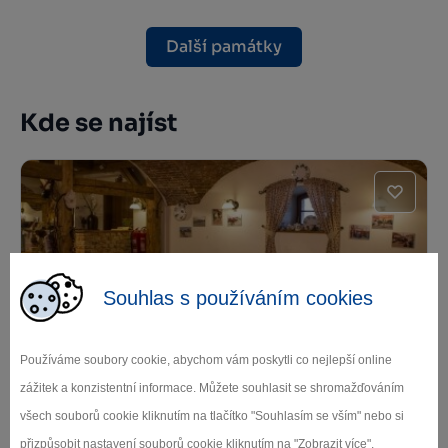
Další památky
Kde se najíst
Souhlas s používáním cookies
Restaurace Hospodářský dvůr
Používáme soubory cookie, abychom vám poskytli co nejlepší online
Bohuslavice
zážitek a konzistentní informace. Můžete souhlasit se shromažďováním
Telč
všech souborů cookie kliknutím na tlačítko "Souhlasím se vším" nebo si
přizpůsobit nastavení souborů cookie kliknutím na "Zobrazit více".