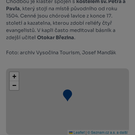
Chodbou je klášter spojen s
kostelem sv. Petra a
Pavla
, který stojí na místě původního od roku
1504. Cenné jsou chórové lavice z konce 17.
století a kazatelna, kterou zdobí reliéfy čtyř
evangelistů. V kapli často meditoval básník a
zdejší učitel
Otokar Březina
.
Foto: archiv Vysočina Tourism, Josef Manďák
+
−
Leaflet
|
© Seznam.cz a.s. a další