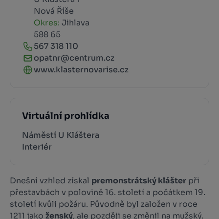
Nová Říše
Okres:
Jihlava
588 65
567 318 110
opatnr@centrum.cz
www.klasternovarise.cz
Virtuální prohlídka
Náměstí U Kláštera
Interiér
Dnešní vzhled získal
premonstrátský klášter
při
přestavbách v polovině 16. století a počátkem 19.
století kvůli požáru. Původně byl založen v roce
1211 jako
ženský
, ale později se změnil na mužský.