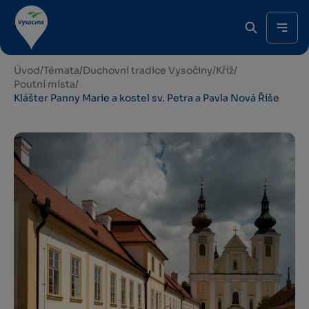
Úvod
/
Témata
/
Duchovní tradice Vysočiny
/
Kříž
/
Poutní místa
/
Klášter Panny Marie a kostel sv. Petra a Pavla Nová Říše