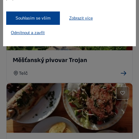
Souhlasím se vším
Zobrazit více
Odmítnout a zavřít
Měšťanský pivovar Trojan
Telč