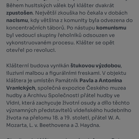
Během husitských válek byl klášter dvakrát
zpustošen
. Největší zkouška ho čekala v dobách
nacismu
, kdy většina z komunity byla odvezena do
koncentračních táborů. Po nástupu
komunismu
byl vedoucí skupiny řeholníků odsouzen ve
vykonstruovaném procesu. Klášter se opět
otevřel po revoluci.
Klášterní budova vynikán
štukovou výzdobou
,
iluzivní malbou a figurálními freskami. V objektu
kláštera je umístěn Památník
Pavla a Antonína
Vranických
, společná expozice Českého muzea
hudby a Archivu Společnosti přátel hudby ve
Vídni, která zachycuje životní osudy a dílo těchto
významných představitelů vídeňského hudebního
života na přelomu 18. a 19. století, přátel W. A.
Mozarta, L. v. Beethovena a J. Haydna.