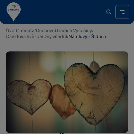
Úvod
/
Témata
/
Duchovní tradice Vysočiny
/
Davidova hvězda
/
Dny všední
/
Námluvy - Šiduch