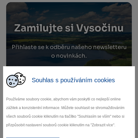
Zamilujte si Vysočinu
Přihlaste se k odběru našeho newsletteru
o novinkách.
Souhlas s používáním cookies
Záleží nám na ochraně osobních údajů.
Odebírat
Používáme soubory cookie, abychom vám poskytli co nejlepší online
zážitek a konzistentní informace. Můžete souhlasit se shromažďováním
všech souborů cookie kliknutím na tlačítko "Souhlasím se vším" nebo si
přizpůsobit nastavení souborů cookie kliknutím na "Zobrazit více".