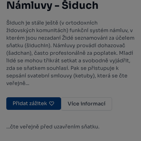
Námluvy - Šiduch
Šiduch je stále ještě (v ortodoxních
židovských komunitách) funkční systém námluv, v
kterém jsou nezadaní Židé seznamováni za účelem
sňatku (
šiduchin
). Námluvy provádí dohazovač
(
šadchan
), často profesionálně za poplatek. Mladí
lidé se mohou třikrát setkat a svobodně vyjádřit,
zda se sňatkem souhlasí. Pak se přistupuje k
sepsání svatební smlouvy (ketuby), která se čte
veřejně...
Přidat zážitek
Více informací
...čte veřejně před uzavřením sňatku.