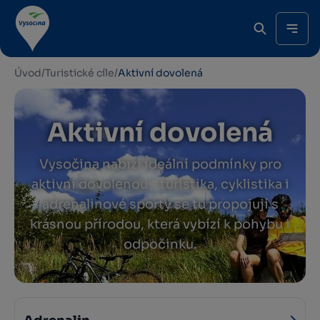
Úvod
/
Turistické cíle
/
Aktivní dovolená
Aktivní dovolená
Vysočina nabízí ideální podmínky pro
aktivní dovolenou – turistika, cyklistika i
adrenalinové sporty se tu propojují s
krásnou přírodou, která vybízí k pohybu i
odpočinku.