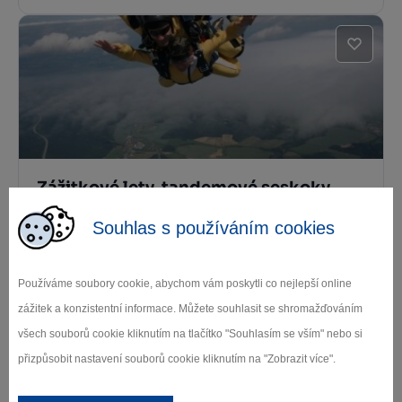
Zážitkové lety, tandemové seskoky,
letecká škola Jihlava
Souhlas s používáním cookies
Jihlava
Používáme soubory cookie, abychom vám poskytli co nejlepší online
zážitek a konzistentní informace. Můžete souhlasit se shromažďováním
1
...
6
7
8
všech souborů cookie kliknutím na tlačítko "Souhlasím se vším" nebo si
přizpůsobit nastavení souborů cookie kliknutím na "Zobrazit více".