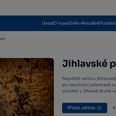
Úvod
O Vysočině
Aktuálně
Turisti
emí
Jihlavské 
Největší raritou jihlavské
po nasvícení zelenkavě s
chodeb v Jihlavě druhé ne
Přidat zážitek
V