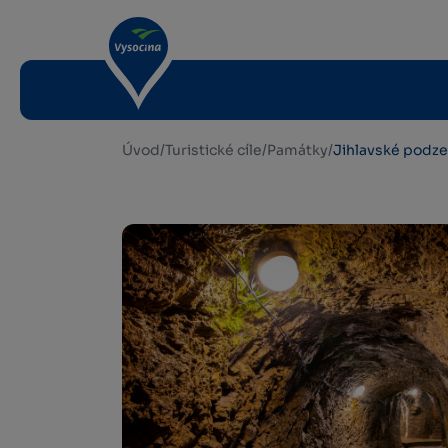
Úvod
/
Turistické cíle
/
Památky
/
Jihlavské podz