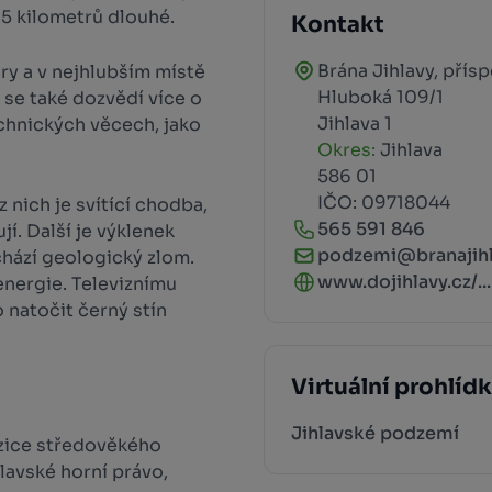
25 kilometrů dlouhé.
Kontakt
Brána Jihlavy, přís
ry a v nejhlubším místě
Hluboká 109/1
 se také dozvědí více o
Jihlava 1
echnických věcech, jako
Okres:
Jihlava
586 01
IČO: 09718044
 nich je svítící chodba,
565 591 846
í. Další je výklenek
podzemi@branajihl
chází geologický zlom.
www.dojihlavy.cz/...
 energie. Televiznímu
 natočit černý stín
Virtuální prohlíd
Jihlavské podzemí
ozice středověkého
hlavské horní právo,