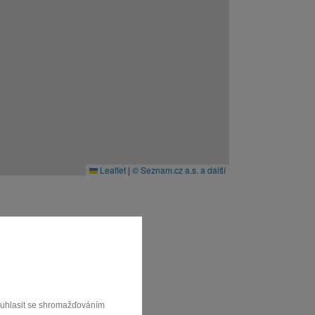
Leaflet
|
© Seznam.cz a.s. a další
souhlasit se shromažďováním