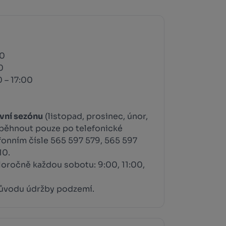
00
0
 – 17:00
vní sezónu
(listopad, prosinec, únor,
běhnout pouze po telefonické
fonním čísle 565 597 579, 565 597
10.
loročně každou sobotu: 9:00, 11:00,
důvodu údržby podzemí.