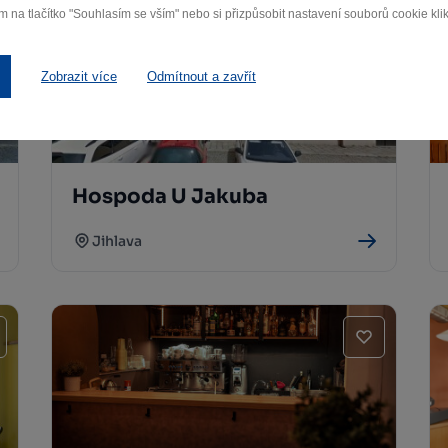
m na tlačítko "Souhlasím se vším" nebo si přizpůsobit nastavení souborů cookie klik
Zobrazit více
Odmítnout a zavřít
Hospoda U Jakuba
Jihlava