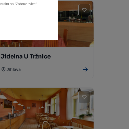
nutím na "Zobrazit více".
Jídelna U Tržnice
Jihlava