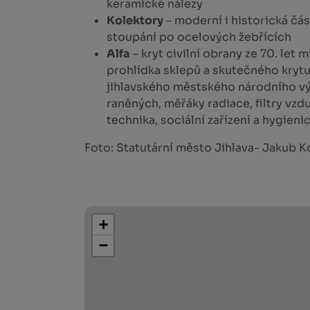
keramické nálezy
Kolektory
– moderní i historická čá
stoupání po ocelových žebřících
Alfa
– kryt civilní obrany ze 70. let m
prohlídka sklepů a skutečného kryt
jihlavského městského národního v
raněných, měřáky radiace, filtry vz
technika, sociální zařízení a hygien
Foto: Statutární město Jihlava- Jakub 
+
−