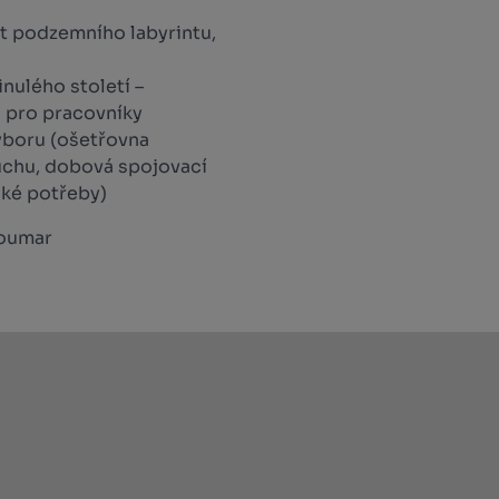
st podzemního labyrintu,
inulého století –
u pro pracovníky
ýboru (ošetřovna
duchu, dobová spojovací
ické potřeby)
Koumar