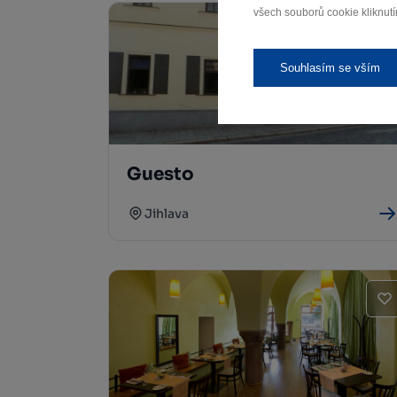
všech souborů cookie kliknutí
Souhlasím se vším
Guesto
Jihlava