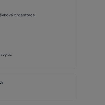
pěvková organizace
avy.cz
ka