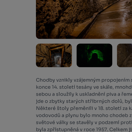
Chodby vznikly vzájemným propojením s
konce 14. století tesány ve skále, mnoh
sebou a sloužily k uskladnění piva a řem
jde o zbytky starých stříbrných dolů, by
Některé štoly přeměnili v 18. století za 
vodovodů a plynu bylo mnoho chodeb z
světové války se stavěly v podzemí proti
byla zpřístupněná v roce 1957. Celkem j