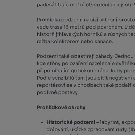
padesát tisíc metrů čtverečních a jsou 
Prohlídka podzemí nabízí sklepní prosto
vede trasa 13 metrů pod povrchem. Lidé
historii jihlavských horníků a různých t
ražba kolektorem nebo sanace.
Podzemí také obestírají záhady. Jednou z
kde stěny po ozáření nazelenale světélkuj
připomínající gotickou bránu, kudy pro
Podle senzibilů tam jsou cítit negativní
reportérovi se v chodbách také podařilo
podivné postavy.
Prohlídkové okruhy
Historické podzemí
– labyrint, exp
dolování, ukázka zpracování rudy, ji