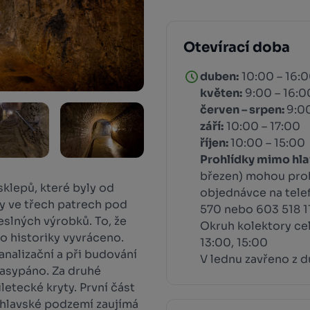
Otevírací doba
duben:
10:00 – 16:
květen:
9:00 – 16:0
červen – srpen:
9:00
září:
10:00 – 17:00
říjen:
10:00 – 15:00
Prohlídky mimo hla
březen) mohou pro
klepů, které byly od
objednávce na tele
dy ve třech patrech pod
570 nebo 603 518 1
eslných výrobků. To, že
Okruh kolektory ce
lo historiky vyvráceno.
13:00, 15:00
kanalizační a při budování
V lednu zavřeno z 
asypáno. Za druhé
letecké kryty. První část
ihlavské podzemí zaujímá