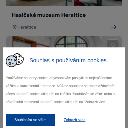
Hasičské muzeum Heraltice
Heraltice
Souhlas s používáním cookies
Používáme soubory cookie, abychom vám poskytli co nejlepší online
zážitek a konzistentní informace. Můžete souhlasit se shromažďováním
Hasičské muzeum Přibyslav
všech souborů cookie kliknutím na tlačítko "Souhlasím se vším" nebo si
přizpůsobit nastavení souborů cookie kliknutím na "Zobrazit více".
Přibyslav
Souhlasím se vším
Zobrazit více