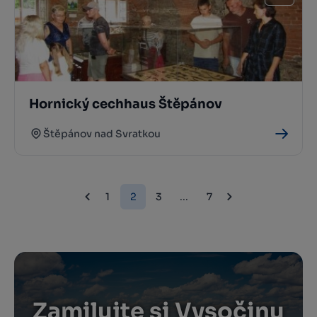
Hornický cechhaus Štěpánov
Štěpánov nad Svratkou
1
2
3
...
7
Zamilujte si Vysočinu