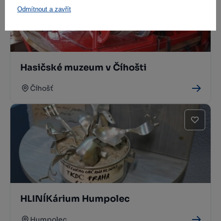
Odmítnout a zavřít
Hasičské muzeum v Číhošti
Číhošť
HLINÍKárium Humpolec
Humpolec