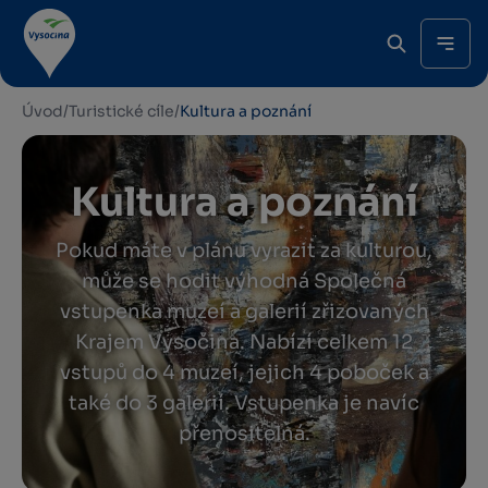
Úvod
/
Turistické cíle
/
Kultura a poznání
Kultura a poznání
Pokud máte v plánu vyrazit za kulturou,
může se hodit výhodná Společná
vstupenka muzeí a galerií zřizovaných
Krajem Vysočina. Nabízí celkem 12
vstupů do 4 muzeí, jejich 4 poboček a
také do 3 galerií. Vstupenka je navíc
přenositelná.