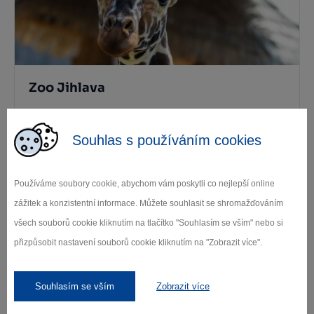
Zoo Jihlava
Jihlava
Souhlas s používáním cookies
1
...
3
4
5
Používáme soubory cookie, abychom vám poskytli co nejlepší online
zážitek a konzistentní informace. Můžete souhlasit se shromažďováním
všech souborů cookie kliknutím na tlačítko "Souhlasím se vším" nebo si
přizpůsobit nastavení souborů cookie kliknutím na "Zobrazit více".
Zamilujte si Vysočinu
Souhlasím se vším
Zobrazit více