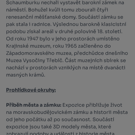
Schaumburku nechali vystavět barokní zámek na
náměstí. Bohužel kvůli tomu zbourali čtyři
renesanční měšťanské domy. Součástí zámku se
pak stala i radnice. Výslednou barokně klasicistní
podobu získal areál v druhé polovině 18. století.
Od roku 1947 bylo v jeho prostorách umístěno
Krajinské muzeum, roku 1965 začleněno do
Západomoravského muzea, předchůdce dnešního
Muzea Vysočiny Třebíč. Část muzejních sbírek se
nachází v prostorách vzniklých na místě dvanácti
masných krámů.
Prohlídkové okruhy:
Příběh města a zámku:
Expozice přibližuje život
na moravskobudějovickém zámku a historii města
od jeho počátku až po současnost. Součástí
expozice jsou také 3D modely města, které
zobrazují podoby a události z historie města.