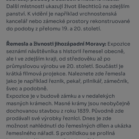
Další místnosti ukazují život šlechticů na zdejším
panství. K vidění je například vrchnostenská
kancelář nebo zámecké prostory rekonstruované
do podoby z přelomu 19. a 20. století.
Řemesla a živnosti jihozápadní Moravy:
Expozice
seznámí návštěvníka s historií řemesel obecně,
ale i ve zdejším kraji, od středověku až po
průmyslovou výrobu ve 20. století. Součástí je
krátká filmová projekce. Naleznete zde řemesla
jako je například řezník, pekař, pilníkář, zámečník,
švec a podobně.
Expozice je v budově zámku a v nedalekých
masných krámech. Masné krámy jsou neobyčejně
dochovanou stavbou z roku 1839. Původně zde
prodávali své výrobky řezníci. Dnes je zde
možnost nahlédnutí do řemeslných dílen a ukázka
řemeslného nářadí. S prohlídkou se prolíná