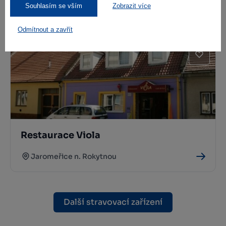
Kavárna Splněný sen
Souhlasím se vším
Zobrazit více
Jaroměřice nad Rokytnou
Odmítnout a zavřít
Restaurace Viola
Jaromeřice n. Rokytnou
Další stravovací zařízení